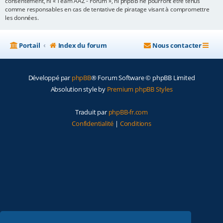
consentement, ni « Team AAZ - Forum », ni phpBB ne pourront être tenus
comme responsables en cas de tentative de piratage visant à compromettre
les données.
Portail
Index du forum
Nous contacter
Développé par
phpBB
® Forum Software © phpBB Limited
Absolution style by
Premium phpBB Styles
Traduit par
phpBB-fr.com
Confidentialité
|
Conditions