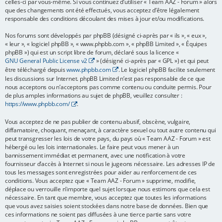
celles-ci par vous-même. Si vous continuez d’utiliser « Team AAZ - Forum » alors
que des changements ont été effectués, vous acceptez d’être légalement
e
responsable des conditions découlant des mises à jour et/ou modifications.
r
Nos forums sont développés par phpBB (désigné ci-après par « ils », « eux »,
« leur », « logiciel phpBB », « www.phpbb.com », « phpBB Limited », « Équipes
phpBB ») qui est un script libre de forum, déclaré sous la licence «
GNU General Public License v2
» (désigné ci-après par « GPL ») et qui peut
être téléchargé depuis
www.phpbb.com
. Le logiciel phpBB facilite seulement
les discussions sur Internet. phpBB Limited n’est pas responsable de ce que
nous acceptons ou n’acceptons pas comme contenu ou conduite permis. Pour
de plus amples informations au sujet de phpBB, veuillez consulter :
https://www.phpbb.com/
.
Vous acceptez de ne pas publier de contenu abusif, obscène, vulgaire,
diffamatoire, choquant, menaçant, à caractère sexuel ou tout autre contenu qui
peut transgresser les lois de votre pays, du pays où « Team AAZ - Forum » est
hébergé ou les lois internationales. Le faire peut vous mener à un
bannissement immédiat et permanent, avec une notification à votre
fournisseur d’accès à Internet si nous le jugeons nécessaire. Les adresses IP de
tous les messages sont enregistrées pour aider au renforcement de ces
conditions. Vous acceptez que « Team AAZ - Forum » supprime, modifie,
déplace ou verrouille n’importe quel sujet lorsque nous estimons que cela est
nécessaire. En tant que membre, vous acceptez que toutes les informations
que vous avez saisies soient stockées dans notre base de données. Bien que
ces informations ne soient pas diffusées à une tierce partie sans votre