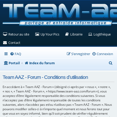
(Ouvre un nouvel onglet)
(Ouvre un nouvel onglet)
(Ouvre un nouvel ongle
(Ouv
Retour au site
Up Your Pics
Librairie
Logithèque
(Ouvre un nouvel onglet)
Contact
FAQ
S’enregistrer
Connexion
R
Portail
Index du forum
e
Team AAZ - Forum - Conditions d’utilisation
c
h
En accédant à « Team AAZ - Forum » (désigné ci-après par « nous », « notre »,
« nos », « Team AAZ - Forum », « https://www.team-aaz.com/forum »), vous
e
acceptez d’être légalement responsable des conditions suivantes. Si vous
n’acceptez pas d’être légalement responsable de toutes les conditions
r
suivantes, alors n’accédez pas et/ou n’utilisez pas « Team AAZ - Forum ». Nous
c
pouvons modifier celles-ci à n’importe quel moment et nous ferons tout pour
que vous en soyez informé, bien qu’il soit prudent de vérifier régulièrement
h