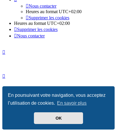
Nous contacter
Heures au format
UTC+02:00
Supprimer les cookies
Heures au format
UTC+02:00
Supprimer les cookies
Nous contacter
Développé par
phpBB
® Forum Software © phpBB Limited
En poursuivant votre navigation, vous acceptez
Absolution style by
Premium phpBB Styles
l’utilisation de cookies.
En savoir plus
Traduit par
phpBB-fr.com
OK
Confidentialité
|
Conditions