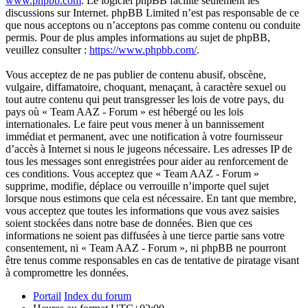
www.phpbb.com
. Le logiciel phpBB facilite seulement les
discussions sur Internet. phpBB Limited n’est pas responsable de ce
que nous acceptons ou n’acceptons pas comme contenu ou conduite
permis. Pour de plus amples informations au sujet de phpBB,
veuillez consulter :
https://www.phpbb.com/
.
Vous acceptez de ne pas publier de contenu abusif, obscène,
vulgaire, diffamatoire, choquant, menaçant, à caractère sexuel ou
tout autre contenu qui peut transgresser les lois de votre pays, du
pays où « Team AAZ - Forum » est hébergé ou les lois
internationales. Le faire peut vous mener à un bannissement
immédiat et permanent, avec une notification à votre fournisseur
d’accès à Internet si nous le jugeons nécessaire. Les adresses IP de
tous les messages sont enregistrées pour aider au renforcement de
ces conditions. Vous acceptez que « Team AAZ - Forum »
supprime, modifie, déplace ou verrouille n’importe quel sujet
lorsque nous estimons que cela est nécessaire. En tant que membre,
vous acceptez que toutes les informations que vous avez saisies
soient stockées dans notre base de données. Bien que ces
informations ne soient pas diffusées à une tierce partie sans votre
consentement, ni « Team AAZ - Forum », ni phpBB ne pourront
être tenus comme responsables en cas de tentative de piratage visant
à compromettre les données.
Portail
Index du forum