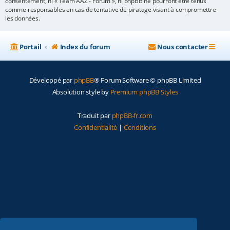
consentement, ni « Team AAZ - Forum », ni phpBB ne pourront être tenus
comme responsables en cas de tentative de piratage visant à compromettre
les données.
Portail
Index du forum
Nous contacter
Développé par
phpBB
® Forum Software © phpBB Limited
Absolution style by
Premium phpBB Styles
Traduit par
phpBB-fr.com
Confidentialité
|
Conditions