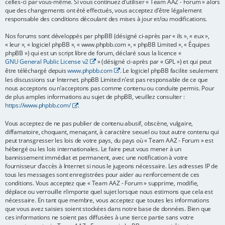
celles-ci par vous-même. Si vous continuez d’utiliser « Team AAZ - Forum » alors
que des changements ont été effectués, vous acceptez d’être légalement
e
responsable des conditions découlant des mises à jour et/ou modifications.
r
Nos forums sont développés par phpBB (désigné ci-après par « ils », « eux »,
« leur », « logiciel phpBB », « www.phpbb.com », « phpBB Limited », « Équipes
phpBB ») qui est un script libre de forum, déclaré sous la licence «
GNU General Public License v2
» (désigné ci-après par « GPL ») et qui peut
être téléchargé depuis
www.phpbb.com
. Le logiciel phpBB facilite seulement
les discussions sur Internet. phpBB Limited n’est pas responsable de ce que
nous acceptons ou n’acceptons pas comme contenu ou conduite permis. Pour
de plus amples informations au sujet de phpBB, veuillez consulter :
https://www.phpbb.com/
.
Vous acceptez de ne pas publier de contenu abusif, obscène, vulgaire,
diffamatoire, choquant, menaçant, à caractère sexuel ou tout autre contenu qui
peut transgresser les lois de votre pays, du pays où « Team AAZ - Forum » est
hébergé ou les lois internationales. Le faire peut vous mener à un
bannissement immédiat et permanent, avec une notification à votre
fournisseur d’accès à Internet si nous le jugeons nécessaire. Les adresses IP de
tous les messages sont enregistrées pour aider au renforcement de ces
conditions. Vous acceptez que « Team AAZ - Forum » supprime, modifie,
déplace ou verrouille n’importe quel sujet lorsque nous estimons que cela est
nécessaire. En tant que membre, vous acceptez que toutes les informations
que vous avez saisies soient stockées dans notre base de données. Bien que
ces informations ne soient pas diffusées à une tierce partie sans votre