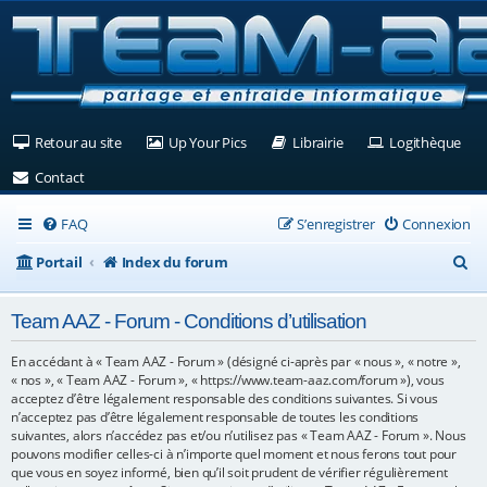
(Ouvre un nouvel onglet)
(Ouvre un nouvel onglet)
(Ouvre un nouvel ongle
(Ouv
Retour au site
Up Your Pics
Librairie
Logithèque
(Ouvre un nouvel onglet)
Contact
FAQ
S’enregistrer
Connexion
R
Portail
Index du forum
e
Team AAZ - Forum - Conditions d’utilisation
c
h
En accédant à « Team AAZ - Forum » (désigné ci-après par « nous », « notre »,
« nos », « Team AAZ - Forum », « https://www.team-aaz.com/forum »), vous
e
acceptez d’être légalement responsable des conditions suivantes. Si vous
n’acceptez pas d’être légalement responsable de toutes les conditions
r
suivantes, alors n’accédez pas et/ou n’utilisez pas « Team AAZ - Forum ». Nous
c
pouvons modifier celles-ci à n’importe quel moment et nous ferons tout pour
que vous en soyez informé, bien qu’il soit prudent de vérifier régulièrement
h