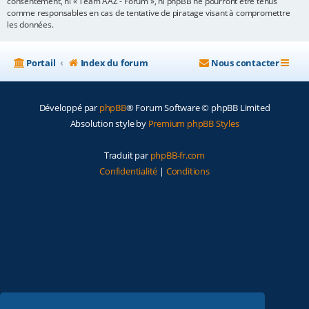
consentement, ni « Team AAZ - Forum », ni phpBB ne pourront être tenus
comme responsables en cas de tentative de piratage visant à compromettre
les données.
Portail
Index du forum
Nous contacter
Développé par
phpBB
® Forum Software © phpBB Limited
Absolution style by
Premium phpBB Styles
Traduit par
phpBB-fr.com
Confidentialité
|
Conditions