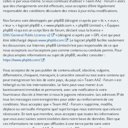
celles-ci par vous-même. Si vous continuez d’utiliser « Team AAZ - Forum » alors
que des changements ont été effectués, vous acceptez d’être légalement
e
responsable des conditions découlant des mises à jour et/ou modifications.
r
Nos forums sont développés par phpBB (désigné ci-après par « ils », « eux »,
« leur », « logiciel phpBB », « www.phpbb.com », « phpBB Limited », « Équipes
phpBB ») qui est un script libre de forum, déclaré sous la licence «
GNU General Public License v2
» (désigné ci-après par « GPL ») et qui peut
être téléchargé depuis
www.phpbb.com
. Le logiciel phpBB facilite seulement
les discussions sur Internet. phpBB Limited n’est pas responsable de ce que
nous acceptons ou n’acceptons pas comme contenu ou conduite permis. Pour
de plus amples informations au sujet de phpBB, veuillez consulter :
https://www.phpbb.com/
.
Vous acceptez de ne pas publier de contenu abusif, obscène, vulgaire,
diffamatoire, choquant, menaçant, à caractère sexuel ou tout autre contenu qui
peut transgresser les lois de votre pays, du pays où « Team AAZ - Forum » est
hébergé ou les lois internationales. Le faire peut vous mener à un
bannissement immédiat et permanent, avec une notification à votre
fournisseur d’accès à Internet si nous le jugeons nécessaire. Les adresses IP de
tous les messages sont enregistrées pour aider au renforcement de ces
conditions. Vous acceptez que « Team AAZ - Forum » supprime, modifie,
déplace ou verrouille n’importe quel sujet lorsque nous estimons que cela est
nécessaire. En tant que membre, vous acceptez que toutes les informations
que vous avez saisies soient stockées dans notre base de données. Bien que
ces informations ne soient pas diffusées à une tierce partie sans votre