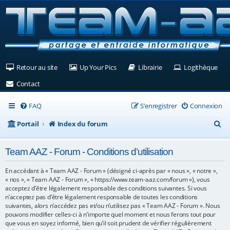
(Ouvre un nouvel onglet)
(Ouvre un nouvel onglet)
(Ouvre un nouvel ongle
(Ouv
Retour au site
Up Your Pics
Librairie
Logithèque
(Ouvre un nouvel onglet)
Contact
FAQ
S’enregistrer
Connexion
R
Portail
Index du forum
e
Team AAZ - Forum - Conditions d’utilisation
c
h
En accédant à « Team AAZ - Forum » (désigné ci-après par « nous », « notre »,
« nos », « Team AAZ - Forum », « https://www.team-aaz.com/forum »), vous
e
acceptez d’être légalement responsable des conditions suivantes. Si vous
n’acceptez pas d’être légalement responsable de toutes les conditions
r
suivantes, alors n’accédez pas et/ou n’utilisez pas « Team AAZ - Forum ». Nous
c
pouvons modifier celles-ci à n’importe quel moment et nous ferons tout pour
que vous en soyez informé, bien qu’il soit prudent de vérifier régulièrement
h