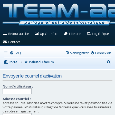
(Ouvre un nouvel onglet)
(Ouvre un nouvel onglet)
(Ouvre un nouvel ongle
(Ouv
Retour au site
Up Your Pics
Librairie
Logithèque
(Ouvre un nouvel onglet)
Contact
FAQ
S’enregistrer
Connexion
R
Portail
Index du forum
e
Envoyer le courriel d’activation
c
h
Nom d’utilisateur :
e
Adresse courriel :
r
Adresse courriel associée à votre compte. Si vous ne l’avez pas modifiée via
c
votre panneau d’utilisateur, il s’agit de l’adresse que vous avez fournie lors
de votre enregistrement.
h