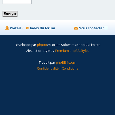
e
r
Portail
Index du forum
Nous contacter
Développé par
phpBB
® Forum Software © phpBB Limited
Absolution style by
Premium phpBB Styles
Traduit par
phpBB-fr.com
Confidentialité
|
Conditions