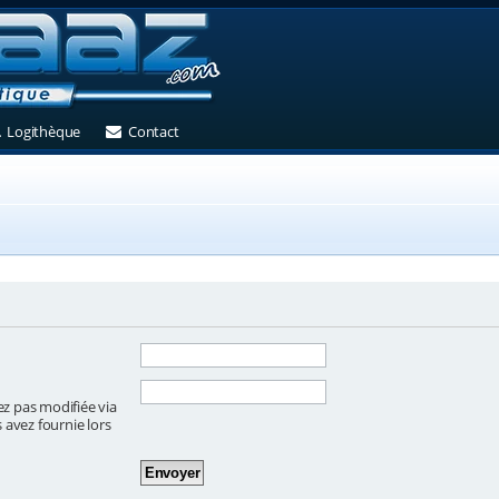
et)
 un nouvel onglet)
(Ouvre un nouvel onglet)
(Ouvre un nouvel onglet)
Logithèque
Contact
ez pas modifiée via
s avez fournie lors