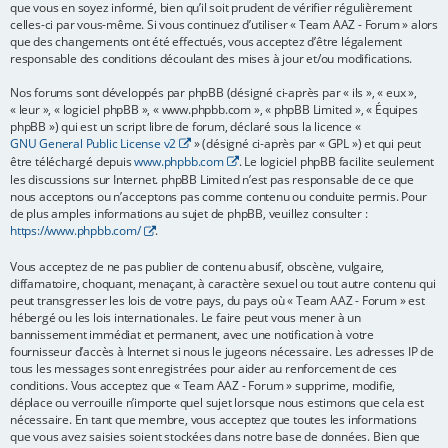
que vous en soyez informé, bien qu’il soit prudent de vérifier régulièrement
e
celles-ci par vous-même. Si vous continuez d’utiliser « Team AAZ - Forum » alors
que des changements ont été effectués, vous acceptez d’être légalement
r
responsable des conditions découlant des mises à jour et/ou modifications.
Nos forums sont développés par phpBB (désigné ci-après par « ils », « eux »,
« leur », « logiciel phpBB », « www.phpbb.com », « phpBB Limited », « Équipes
phpBB ») qui est un script libre de forum, déclaré sous la licence «
GNU General Public License v2
» (désigné ci-après par « GPL ») et qui peut
être téléchargé depuis
www.phpbb.com
. Le logiciel phpBB facilite seulement
les discussions sur Internet. phpBB Limited n’est pas responsable de ce que
nous acceptons ou n’acceptons pas comme contenu ou conduite permis. Pour
de plus amples informations au sujet de phpBB, veuillez consulter :
https://www.phpbb.com/
.
Vous acceptez de ne pas publier de contenu abusif, obscène, vulgaire,
diffamatoire, choquant, menaçant, à caractère sexuel ou tout autre contenu qui
peut transgresser les lois de votre pays, du pays où « Team AAZ - Forum » est
hébergé ou les lois internationales. Le faire peut vous mener à un
bannissement immédiat et permanent, avec une notification à votre
fournisseur d’accès à Internet si nous le jugeons nécessaire. Les adresses IP de
tous les messages sont enregistrées pour aider au renforcement de ces
conditions. Vous acceptez que « Team AAZ - Forum » supprime, modifie,
déplace ou verrouille n’importe quel sujet lorsque nous estimons que cela est
nécessaire. En tant que membre, vous acceptez que toutes les informations
que vous avez saisies soient stockées dans notre base de données. Bien que