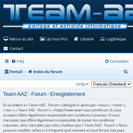
(Ouvre un nouvel onglet)
(Ouvre un nouvel onglet)
(Ouvre un nouvel ongle
(Ouv
Retour au site
Up Your Pics
Librairie
Logithèque
(Ouvre un nouvel onglet)
Contact
FAQ
Connexion
R
Portail
Index du forum
e
Langue :
c
Team AAZ - Forum - Enregistrement
h
En accédant à « Team AAZ - Forum » (désigné ci-après par « nous », « notre »,
e
« nos », « Team AAZ - Forum », « https://www.team-aaz.com/forum »), vous
r
acceptez d’être légalement responsable des conditions suivantes. Si vous
n’acceptez pas d’être légalement responsable de toutes les conditions
c
suivantes, alors n’accédez pas et/ou n’utilisez pas « Team AAZ - Forum ». Nous
pouvons modifier celles-ci à n’importe quel moment et nous ferons tout pour
h