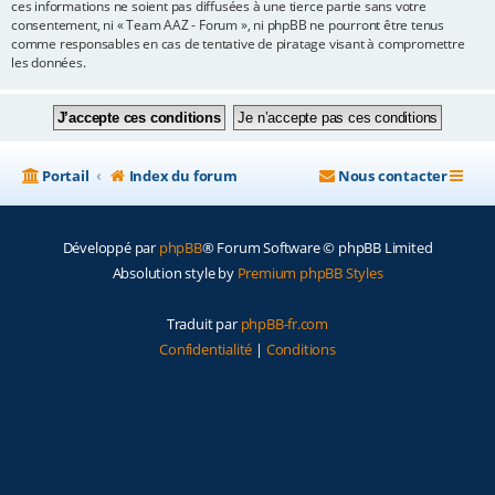
ces informations ne soient pas diffusées à une tierce partie sans votre
consentement, ni « Team AAZ - Forum », ni phpBB ne pourront être tenus
comme responsables en cas de tentative de piratage visant à compromettre
les données.
Portail
Index du forum
Nous contacter
Développé par
phpBB
® Forum Software © phpBB Limited
Absolution style by
Premium phpBB Styles
Traduit par
phpBB-fr.com
Confidentialité
|
Conditions