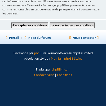
ces informations ne soient pas diffusées à une tierce partie sans votre
consentement, ni « Team AAZ - Forum », ni phpBB ne pourront être tenus
comme responsables en cas de tentative de piratage visant à compromettre
les données.
Portail
Index du forum
Nous contacter
Développé par
phpBB
® Forum Software © phpBB Limited
Absolution style by
Premium phpBB Styles
Traduit par
phpBB-fr.com
Confidentialité
|
Conditions