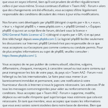
que vous en soyez informé, bien qu’il soit prudent de vérifier régulièrement
e
celles-ci par vous-même. Si vous continuez d’utiliser « Team AAZ - Forum » alors
que des changements ont été effectués, vous acceptez d’être légalement
r
responsable des conditions découlant des mises à jour et/ou modifications.
Nos forums sont développés par phpBB (désigné ci-après par « ils », « eux »,
« leur », « logiciel phpBB », « www.phpbb.com », « phpBB Limited », « Équipes
phpBB ») qui est un script libre de forum, déclaré sous la licence «
GNU General Public License v2
» (désigné ci-après par « GPL ») et qui peut
être téléchargé depuis
www.phpbb.com
. Le logiciel phpBB facilite seulement
les discussions sur Internet. phpBB Limited n’est pas responsable de ce que
nous acceptons ou n’acceptons pas comme contenu ou conduite permis. Pour
de plus amples informations au sujet de phpBB, veuillez consulter :
https://www.phpbb.com/
.
Vous acceptez de ne pas publier de contenu abusif, obscène, vulgaire,
diffamatoire, choquant, menaçant, à caractère sexuel ou tout autre contenu qui
peut transgresser les lois de votre pays, du pays où « Team AAZ - Forum » est
hébergé ou les lois internationales. Le faire peut vous mener à un
bannissement immédiat et permanent, avec une notification à votre
fournisseur d’accès à Internet si nous le jugeons nécessaire. Les adresses IP de
tous les messages sont enregistrées pour aider au renforcement de ces
conditions. Vous acceptez que « Team AAZ - Forum » supprime, modifie,
déplace ou verrouille n’importe quel sujet lorsque nous estimons que cela est
nécessaire. En tant que membre, vous acceptez que toutes les informations
que vous avez saisies soient stockées dans notre base de données. Bien que