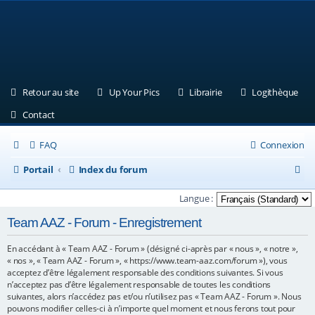
(Ouvre un nouvel onglet)
(Ouvre un nouvel onglet)
(Ouvre un nouvel ongle
(Ouv
Retour au site
Up Your Pics
Librairie
Logithèque
(Ouvre un nouvel onglet)
Contact
FAQ
Connexion
R
Portail
Index du forum
e
Langue :
c
Team AAZ - Forum - Enregistrement
h
En accédant à « Team AAZ - Forum » (désigné ci-après par « nous », « notre »,
e
« nos », « Team AAZ - Forum », « https://www.team-aaz.com/forum »), vous
r
acceptez d’être légalement responsable des conditions suivantes. Si vous
n’acceptez pas d’être légalement responsable de toutes les conditions
c
suivantes, alors n’accédez pas et/ou n’utilisez pas « Team AAZ - Forum ». Nous
pouvons modifier celles-ci à n’importe quel moment et nous ferons tout pour
h