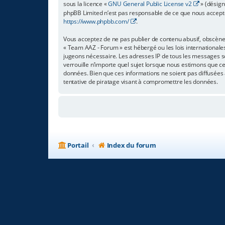
sous la licence «
GNU General Public License v2
» (désign
phpBB Limited n’est pas responsable de ce que nous accept
https://www.phpbb.com/
.
Vous acceptez de ne pas publier de contenu abusif, obscène,
« Team AAZ - Forum » est hébergé ou les lois internationale
jugeons nécessaire. Les adresses IP de tous les messages s
verrouille n’importe quel sujet lorsque nous estimons que c
données. Bien que ces informations ne soient pas diffusées
tentative de piratage visant à compromettre les données.
Portail
Index du forum