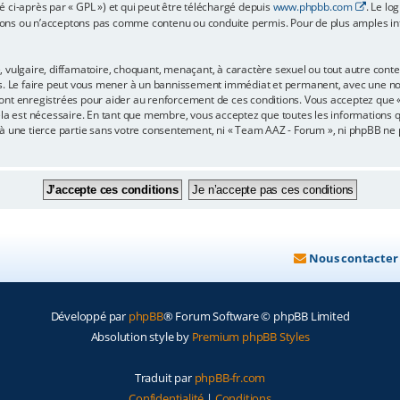
é ci-après par « GPL ») et qui peut être téléchargé depuis
www.phpbb.com
. Le lo
ons ou n’acceptons pas comme contenu ou conduite permis. Pour de plus amples info
 vulgaire, diffamatoire, choquant, menaçant, à caractère sexuel ou tout autre conten
s. Le faire peut vous mener à un bannissement immédiat et permanent, avec une notif
ont enregistrées pour aider au renforcement de ces conditions. Vous acceptez que
ela est nécessaire. En tant que membre, vous acceptez que toutes les informations 
 à une tierce partie sans votre consentement, ni « Team AAZ - Forum », ni phpBB n
Nous contacter
Développé par
phpBB
® Forum Software © phpBB Limited
Absolution style by
Premium phpBB Styles
Traduit par
phpBB-fr.com
Confidentialité
|
Conditions