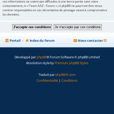
ces informations ne soient pas diffusées à une tierce partie sans votre
consentement, ni « Team AAZ - Forum », ni phpBB ne pourront être tenus
comme responsables en cas de tentative de piratage visant à compromettre
les données.
Portail
Index du forum
Nous contacter
Développé par
phpBB
® Forum Software © phpBB Limited
Absolution style by
Premium phpBB Styles
Traduit par
phpBB-fr.com
Confidentialité
|
Conditions