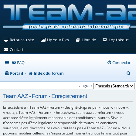
(Ouvre un nouvel onglet)
(Ouvre un nouvel onglet)
(Ouvre un nouvel ongle
(Ouv
Retour au site
Up Your Pics
Librairie
Logithèque
(Ouvre un nouvel onglet)
Contact
FAQ
Connexion
R
Portail
Index du forum
e
Langue :
c
Team AAZ - Forum - Enregistrement
h
En accédant à « Team AAZ - Forum » (désigné ci-après par « nous », « notre »,
e
« nos », « Team AAZ - Forum », « https://www.team-aaz.com/forum »), vous
r
acceptez d’être légalement responsable des conditions suivantes. Si vous
n’acceptez pas d’être légalement responsable de toutes les conditions
c
suivantes, alors n’accédez pas et/ou n’utilisez pas « Team AAZ - Forum ». Nous
pouvons modifier celles-ci à n’importe quel moment et nous ferons tout pour
h