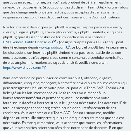
que vous en soyez informé, bien qu’il soit prudent de vérifier régulièrement
e
celles-ci par vous-même. Si vous continuez d’utiliser « Team AAZ - Forum » alors
que des changements ont été effectués, vous acceptez d’être légalement
r
responsable des conditions découlant des mises à jour et/ou modifications.
Nos forums sont développés par phpBB (désigné ci-après par « ils », « eux »,
« leur », « logiciel phpBB », « www.phpbb.com », « phpBB Limited », « Équipes
phpBB ») qui est un script libre de forum, déclaré sous la licence «
GNU General Public License v2
» (désigné ci-après par « GPL ») et qui peut
être téléchargé depuis
www.phpbb.com
. Le logiciel phpBB facilite seulement
les discussions sur Internet. phpBB Limited n’est pas responsable de ce que
nous acceptons ou n’acceptons pas comme contenu ou conduite permis. Pour
de plus amples informations au sujet de phpBB, veuillez consulter :
https://www.phpbb.com/
.
Vous acceptez de ne pas publier de contenu abusif, obscène, vulgaire,
diffamatoire, choquant, menaçant, à caractère sexuel ou tout autre contenu qui
peut transgresser les lois de votre pays, du pays où « Team AAZ - Forum » est
hébergé ou les lois internationales. Le faire peut vous mener à un
bannissement immédiat et permanent, avec une notification à votre
fournisseur d’accès à Internet si nous le jugeons nécessaire. Les adresses IP de
tous les messages sont enregistrées pour aider au renforcement de ces
conditions. Vous acceptez que « Team AAZ - Forum » supprime, modifie,
déplace ou verrouille n’importe quel sujet lorsque nous estimons que cela est
nécessaire. En tant que membre, vous acceptez que toutes les informations
que vous avez saisies soient stockées dans notre base de données. Bien que