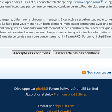
é ci-après par « GPL ») et qui peut être téléchargé depuis
www.phpbb.com
. Le lo
ons ou n’acceptons pas comme contenu ou conduite permis. Pour de plus amples info
 vulgaire, diffamatoire, choquant, menaçant, à caractère sexuel ou tout autre conten
s. Le faire peut vous mener à un bannissement immédiat et permanent, avec une notif
ont enregistrées pour aider au renforcement de ces conditions. Vous acceptez que
ela est nécessaire. En tant que membre, vous acceptez que toutes les informations 
 à une tierce partie sans votre consentement, ni « Team AAZ - Forum », ni phpBB n
Nous contacter
Développé par
phpBB
® Forum Software © phpBB Limited
Absolution style by
Premium phpBB Styles
Traduit par
phpBB-fr.com
Confidentialité
|
Conditions