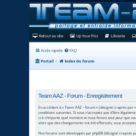
(Ouvre un nouvel onglet)
(Ouvre un nouvel ongl
(Ouvre
Retour au site
Up Your Pics
Librairie
Accès rapide
FAQ
Portail
Index du forum
Team AAZ - Forum - Enregistrement
En accédant à « Team AAZ - Forum » (désigné ci-après par «
conditions suivantes. Si vous n’acceptez pas d’être légaleme
ci à n’importe quel moment et nous ferons tout pour que vous
alors que des changements ont été effectués, vous acceptez
Nos forums sont développés par phpBB (désigné ci-après par « 