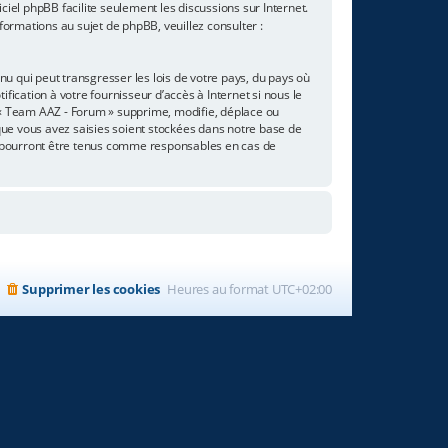
giciel phpBB facilite seulement les discussions sur Internet.
rmations au sujet de phpBB, veuillez consulter :
u qui peut transgresser les lois de votre pays, du pays où
ication à votre fournisseur d’accès à Internet si nous le
 « Team AAZ - Forum » supprime, modifie, déplace ou
que vous avez saisies soient stockées dans notre base de
e pourront être tenus comme responsables en cas de
Supprimer les cookies
Heures au format
UTC+02:00