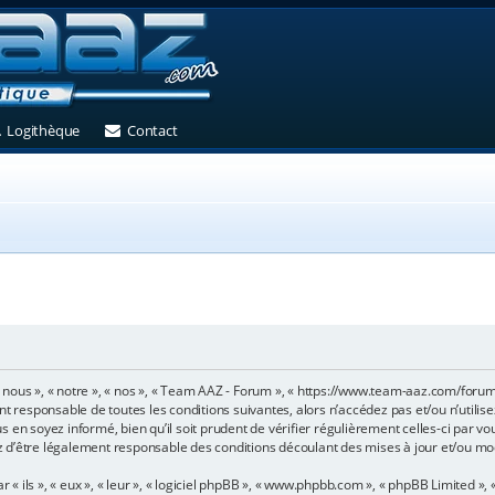
et)
 un nouvel onglet)
(Ouvre un nouvel onglet)
(Ouvre un nouvel onglet)
Logithèque
Contact
 nous », « notre », « nos », « Team AAZ - Forum », « https://www.team-aaz.com/foru
nt responsable de toutes les conditions suivantes, alors n’accédez pas et/ou n’utili
 en soyez informé, bien qu’il soit prudent de vérifier régulièrement celles-ci par v
 d’être légalement responsable des conditions découlant des mises à jour et/ou mod
ils », « eux », « leur », « logiciel phpBB », « www.phpbb.com », « phpBB Limited », «