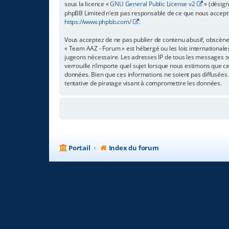
sous la licence «
GNU General Public License v2
» (désign
phpBB Limited n’est pas responsable de ce que nous accept
https://www.phpbb.com/
.
Vous acceptez de ne pas publier de contenu abusif, obscène,
« Team AAZ - Forum » est hébergé ou les lois internationale
jugeons nécessaire. Les adresses IP de tous les messages s
verrouille n’importe quel sujet lorsque nous estimons que c
données. Bien que ces informations ne soient pas diffusées
tentative de piratage visant à compromettre les données.
Portail
Index du forum