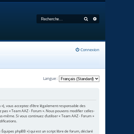
Rechercher
Recherche avancée
Connexion
Langue :
m »), vous acceptez d’être légalement responsable des
sez pas « Team AAZ - Forum ». Nous pouvons modifier celles-
ous-même. Si vous continuez d’utiliser « Team AAZ - Forum »
ifications.
 Équipes phpBB ») qui est un script libre de forum, déclaré