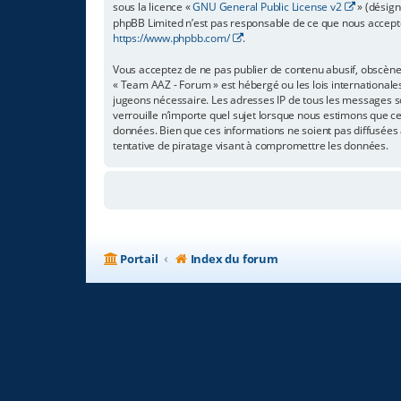
sous la licence «
GNU General Public License v2
» (désign
phpBB Limited n’est pas responsable de ce que nous accept
https://www.phpbb.com/
.
Vous acceptez de ne pas publier de contenu abusif, obscène,
« Team AAZ - Forum » est hébergé ou les lois internationale
jugeons nécessaire. Les adresses IP de tous les messages s
verrouille n’importe quel sujet lorsque nous estimons que c
données. Bien que ces informations ne soient pas diffusées
tentative de piratage visant à compromettre les données.
Portail
Index du forum