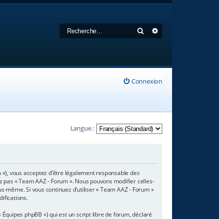
Rechercher
Recherche avancée
Connexion
Langue :
m »), vous acceptez d’être légalement responsable des
sez pas « Team AAZ - Forum ». Nous pouvons modifier celles-
ous-même. Si vous continuez d’utiliser « Team AAZ - Forum »
ifications.
 Équipes phpBB ») qui est un script libre de forum, déclaré