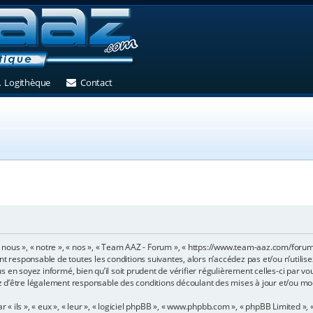
et)
 un nouvel onglet)
(Ouvre un nouvel onglet)
(Ouvre un nouvel onglet)
Logithèque
Contact
 nous », « notre », « nos », « Team AAZ - Forum », « https://www.team-aaz.com/foru
nt responsable de toutes les conditions suivantes, alors n’accédez pas et/ou n’utili
 en soyez informé, bien qu’il soit prudent de vérifier régulièrement celles-ci par v
 d’être légalement responsable des conditions découlant des mises à jour et/ou mod
ils », « eux », « leur », « logiciel phpBB », « www.phpbb.com », « phpBB Limited », «