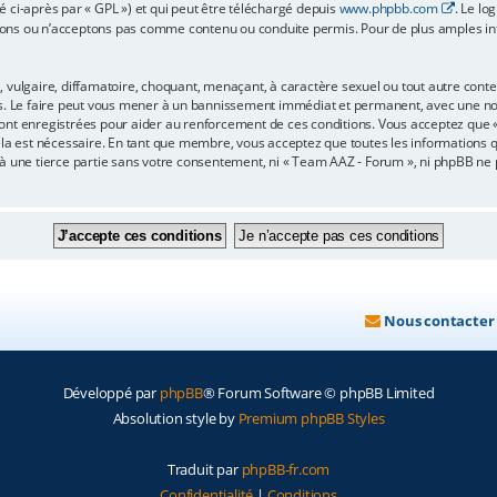
é ci-après par « GPL ») et qui peut être téléchargé depuis
www.phpbb.com
. Le lo
ons ou n’acceptons pas comme contenu ou conduite permis. Pour de plus amples info
 vulgaire, diffamatoire, choquant, menaçant, à caractère sexuel ou tout autre conten
s. Le faire peut vous mener à un bannissement immédiat et permanent, avec une notif
ont enregistrées pour aider au renforcement de ces conditions. Vous acceptez que
ela est nécessaire. En tant que membre, vous acceptez que toutes les informations 
 à une tierce partie sans votre consentement, ni « Team AAZ - Forum », ni phpBB n
Nous contacter
Développé par
phpBB
® Forum Software © phpBB Limited
Absolution style by
Premium phpBB Styles
Traduit par
phpBB-fr.com
Confidentialité
|
Conditions