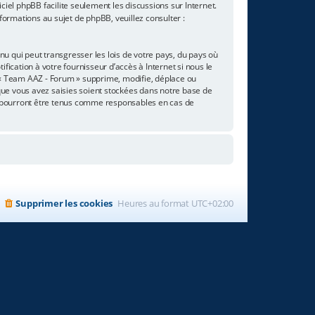
giciel phpBB facilite seulement les discussions sur Internet.
rmations au sujet de phpBB, veuillez consulter :
u qui peut transgresser les lois de votre pays, du pays où
ication à votre fournisseur d’accès à Internet si nous le
 « Team AAZ - Forum » supprime, modifie, déplace ou
que vous avez saisies soient stockées dans notre base de
e pourront être tenus comme responsables en cas de
Supprimer les cookies
Heures au format
UTC+02:00