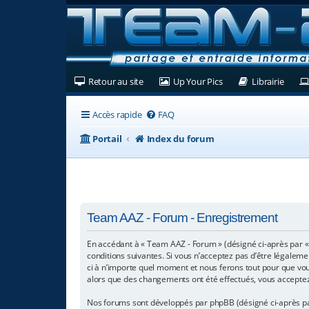
(Ouvre un nouvel onglet)
(Ouvre un nouvel ongl
(Ouvre
Retour au site
Up Your Pics
Librairie
Accès rapide
FAQ
Portail
Index du forum
Team AAZ - Forum - Enregistrement
En accédant à « Team AAZ - Forum » (désigné ci-après par «
conditions suivantes. Si vous n’acceptez pas d’être légaleme
ci à n’importe quel moment et nous ferons tout pour que vous
alors que des changements ont été effectués, vous acceptez
Nos forums sont développés par phpBB (désigné ci-après par « 