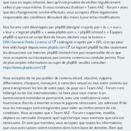
que vous en soyez informé, bien qu’il soit prudent de vérifier régulièrement
e
celles-ci par vous-même. Si vous continuez d’utiliser « Team AAZ - Forum » alors
que des changements ont été effectués, vous acceptez d’être légalement
r
responsable des conditions découlant des mises à jour et/ou modifications.
Nos forums sont développés par phpBB (désigné ci-après par « ils », « eux »,
« leur », « logiciel phpBB », « www.phpbb.com », « phpBB Limited », « Équipes
phpBB ») qui est un script libre de forum, déclaré sous la licence «
GNU General Public License v2
» (désigné ci-après par « GPL ») et qui peut
être téléchargé depuis
www.phpbb.com
. Le logiciel phpBB facilite seulement
les discussions sur Internet. phpBB Limited n’est pas responsable de ce que
nous acceptons ou n’acceptons pas comme contenu ou conduite permis. Pour
de plus amples informations au sujet de phpBB, veuillez consulter :
https://www.phpbb.com/
.
Vous acceptez de ne pas publier de contenu abusif, obscène, vulgaire,
diffamatoire, choquant, menaçant, à caractère sexuel ou tout autre contenu qui
peut transgresser les lois de votre pays, du pays où « Team AAZ - Forum » est
hébergé ou les lois internationales. Le faire peut vous mener à un
bannissement immédiat et permanent, avec une notification à votre
fournisseur d’accès à Internet si nous le jugeons nécessaire. Les adresses IP de
tous les messages sont enregistrées pour aider au renforcement de ces
conditions. Vous acceptez que « Team AAZ - Forum » supprime, modifie,
déplace ou verrouille n’importe quel sujet lorsque nous estimons que cela est
nécessaire. En tant que membre, vous acceptez que toutes les informations
que vous avez saisies soient stockées dans notre base de données. Bien que