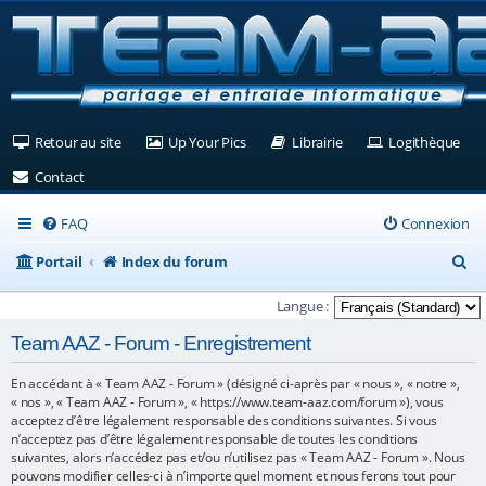
(Ouvre un nouvel onglet)
(Ouvre un nouvel onglet)
(Ouvre un nouvel ongle
(Ouv
Retour au site
Up Your Pics
Librairie
Logithèque
(Ouvre un nouvel onglet)
Contact
FAQ
Connexion
R
Portail
Index du forum
e
Langue :
c
Team AAZ - Forum - Enregistrement
h
En accédant à « Team AAZ - Forum » (désigné ci-après par « nous », « notre »,
e
« nos », « Team AAZ - Forum », « https://www.team-aaz.com/forum »), vous
r
acceptez d’être légalement responsable des conditions suivantes. Si vous
n’acceptez pas d’être légalement responsable de toutes les conditions
c
suivantes, alors n’accédez pas et/ou n’utilisez pas « Team AAZ - Forum ». Nous
pouvons modifier celles-ci à n’importe quel moment et nous ferons tout pour
h