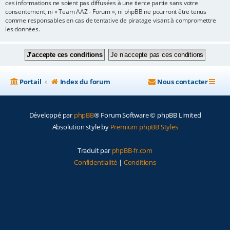
ces informations ne soient pas diffusées à une tierce partie sans votre
consentement, ni « Team AAZ - Forum », ni phpBB ne pourront être tenus
comme responsables en cas de tentative de piratage visant à compromettre
les données.
Portail
Index du forum
Nous contacter
Développé par
phpBB
® Forum Software © phpBB Limited
Absolution style by
Premium phpBB Styles
Traduit par
phpBB-fr.com
Confidentialité
|
Conditions