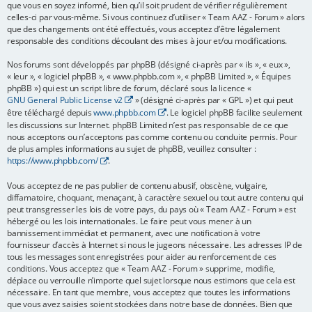
que vous en soyez informé, bien qu’il soit prudent de vérifier régulièrement
e
celles-ci par vous-même. Si vous continuez d’utiliser « Team AAZ - Forum » alors
que des changements ont été effectués, vous acceptez d’être légalement
r
responsable des conditions découlant des mises à jour et/ou modifications.
Nos forums sont développés par phpBB (désigné ci-après par « ils », « eux »,
« leur », « logiciel phpBB », « www.phpbb.com », « phpBB Limited », « Équipes
phpBB ») qui est un script libre de forum, déclaré sous la licence «
GNU General Public License v2
» (désigné ci-après par « GPL ») et qui peut
être téléchargé depuis
www.phpbb.com
. Le logiciel phpBB facilite seulement
les discussions sur Internet. phpBB Limited n’est pas responsable de ce que
nous acceptons ou n’acceptons pas comme contenu ou conduite permis. Pour
de plus amples informations au sujet de phpBB, veuillez consulter :
https://www.phpbb.com/
.
Vous acceptez de ne pas publier de contenu abusif, obscène, vulgaire,
diffamatoire, choquant, menaçant, à caractère sexuel ou tout autre contenu qui
peut transgresser les lois de votre pays, du pays où « Team AAZ - Forum » est
hébergé ou les lois internationales. Le faire peut vous mener à un
bannissement immédiat et permanent, avec une notification à votre
fournisseur d’accès à Internet si nous le jugeons nécessaire. Les adresses IP de
tous les messages sont enregistrées pour aider au renforcement de ces
conditions. Vous acceptez que « Team AAZ - Forum » supprime, modifie,
déplace ou verrouille n’importe quel sujet lorsque nous estimons que cela est
nécessaire. En tant que membre, vous acceptez que toutes les informations
que vous avez saisies soient stockées dans notre base de données. Bien que