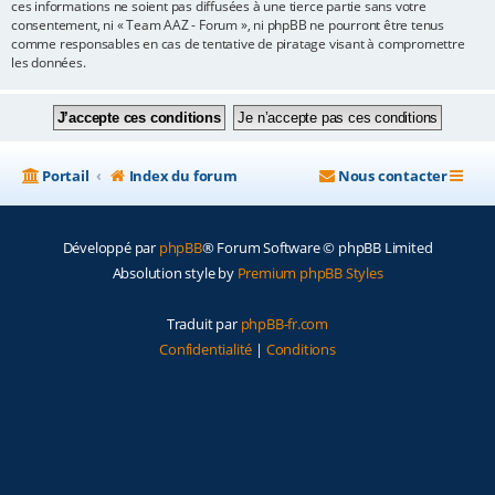
ces informations ne soient pas diffusées à une tierce partie sans votre
consentement, ni « Team AAZ - Forum », ni phpBB ne pourront être tenus
comme responsables en cas de tentative de piratage visant à compromettre
les données.
Portail
Index du forum
Nous contacter
Développé par
phpBB
® Forum Software © phpBB Limited
Absolution style by
Premium phpBB Styles
Traduit par
phpBB-fr.com
Confidentialité
|
Conditions