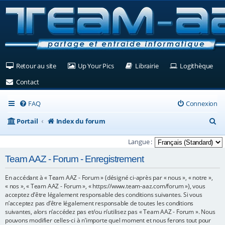
(Ouvre un nouvel onglet)
(Ouvre un nouvel onglet)
(Ouvre un nouvel ongle
(Ouv
Retour au site
Up Your Pics
Librairie
Logithèque
(Ouvre un nouvel onglet)
Contact
FAQ
Connexion
R
Portail
Index du forum
e
Langue :
c
Team AAZ - Forum - Enregistrement
h
En accédant à « Team AAZ - Forum » (désigné ci-après par « nous », « notre »,
e
« nos », « Team AAZ - Forum », « https://www.team-aaz.com/forum »), vous
r
acceptez d’être légalement responsable des conditions suivantes. Si vous
n’acceptez pas d’être légalement responsable de toutes les conditions
c
suivantes, alors n’accédez pas et/ou n’utilisez pas « Team AAZ - Forum ». Nous
pouvons modifier celles-ci à n’importe quel moment et nous ferons tout pour
h