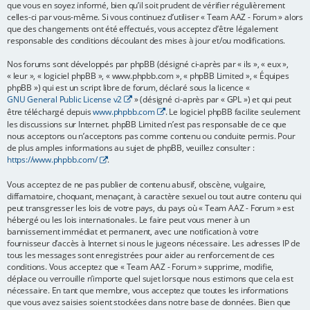
que vous en soyez informé, bien qu’il soit prudent de vérifier régulièrement
e
celles-ci par vous-même. Si vous continuez d’utiliser « Team AAZ - Forum » alors
que des changements ont été effectués, vous acceptez d’être légalement
r
responsable des conditions découlant des mises à jour et/ou modifications.
Nos forums sont développés par phpBB (désigné ci-après par « ils », « eux »,
« leur », « logiciel phpBB », « www.phpbb.com », « phpBB Limited », « Équipes
phpBB ») qui est un script libre de forum, déclaré sous la licence «
GNU General Public License v2
» (désigné ci-après par « GPL ») et qui peut
être téléchargé depuis
www.phpbb.com
. Le logiciel phpBB facilite seulement
les discussions sur Internet. phpBB Limited n’est pas responsable de ce que
nous acceptons ou n’acceptons pas comme contenu ou conduite permis. Pour
de plus amples informations au sujet de phpBB, veuillez consulter :
https://www.phpbb.com/
.
Vous acceptez de ne pas publier de contenu abusif, obscène, vulgaire,
diffamatoire, choquant, menaçant, à caractère sexuel ou tout autre contenu qui
peut transgresser les lois de votre pays, du pays où « Team AAZ - Forum » est
hébergé ou les lois internationales. Le faire peut vous mener à un
bannissement immédiat et permanent, avec une notification à votre
fournisseur d’accès à Internet si nous le jugeons nécessaire. Les adresses IP de
tous les messages sont enregistrées pour aider au renforcement de ces
conditions. Vous acceptez que « Team AAZ - Forum » supprime, modifie,
déplace ou verrouille n’importe quel sujet lorsque nous estimons que cela est
nécessaire. En tant que membre, vous acceptez que toutes les informations
que vous avez saisies soient stockées dans notre base de données. Bien que