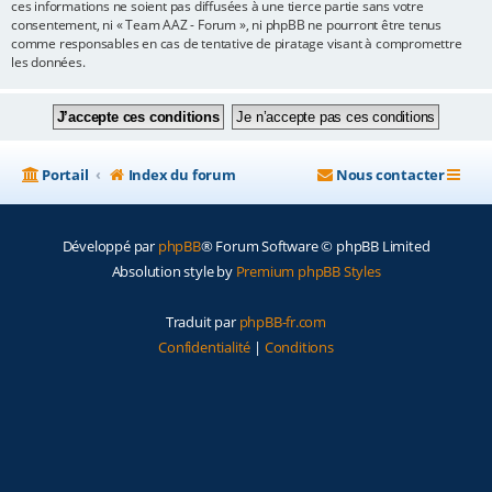
ces informations ne soient pas diffusées à une tierce partie sans votre
consentement, ni « Team AAZ - Forum », ni phpBB ne pourront être tenus
comme responsables en cas de tentative de piratage visant à compromettre
les données.
Portail
Index du forum
Nous contacter
Développé par
phpBB
® Forum Software © phpBB Limited
Absolution style by
Premium phpBB Styles
Traduit par
phpBB-fr.com
Confidentialité
|
Conditions