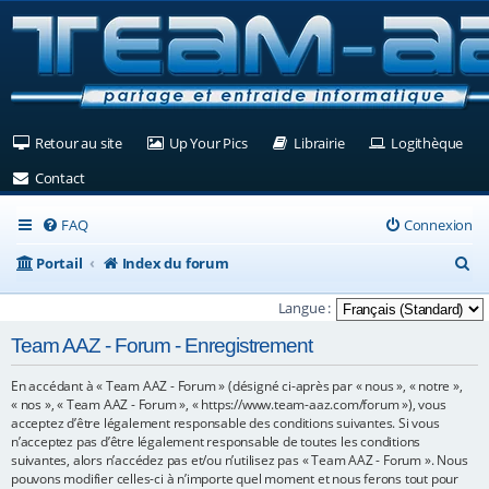
(Ouvre un nouvel onglet)
(Ouvre un nouvel onglet)
(Ouvre un nouvel ongle
(Ouv
Retour au site
Up Your Pics
Librairie
Logithèque
(Ouvre un nouvel onglet)
Contact
FAQ
Connexion
R
Portail
Index du forum
e
Langue :
c
Team AAZ - Forum - Enregistrement
h
En accédant à « Team AAZ - Forum » (désigné ci-après par « nous », « notre »,
e
« nos », « Team AAZ - Forum », « https://www.team-aaz.com/forum »), vous
r
acceptez d’être légalement responsable des conditions suivantes. Si vous
n’acceptez pas d’être légalement responsable de toutes les conditions
c
suivantes, alors n’accédez pas et/ou n’utilisez pas « Team AAZ - Forum ». Nous
pouvons modifier celles-ci à n’importe quel moment et nous ferons tout pour
h