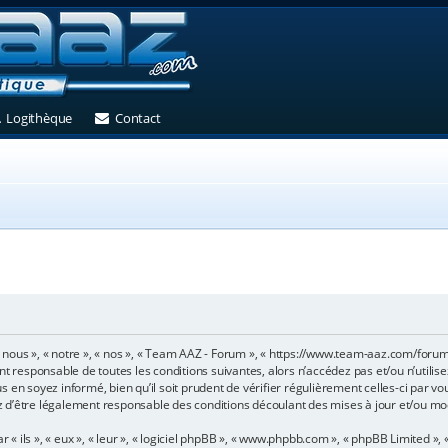
et)
 un nouvel onglet)
(Ouvre un nouvel onglet)
(Ouvre un nouvel onglet)
Logithèque
Contact
 nous », « notre », « nos », « Team AAZ - Forum », « https://www.team-aaz.com/foru
nt responsable de toutes les conditions suivantes, alors n’accédez pas et/ou n’utili
 en soyez informé, bien qu’il soit prudent de vérifier régulièrement celles-ci par v
 d’être légalement responsable des conditions découlant des mises à jour et/ou mod
ils », « eux », « leur », « logiciel phpBB », « www.phpbb.com », « phpBB Limited », «