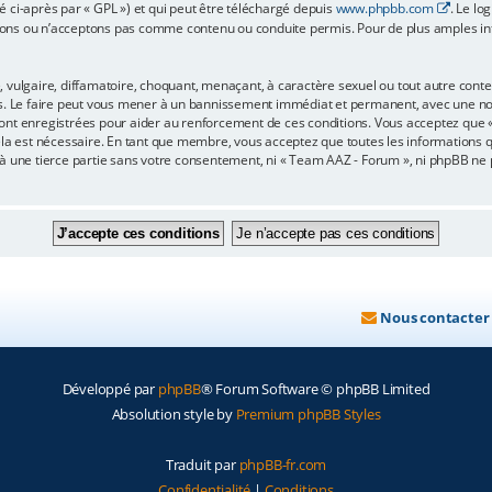
é ci-après par « GPL ») et qui peut être téléchargé depuis
www.phpbb.com
. Le lo
ons ou n’acceptons pas comme contenu ou conduite permis. Pour de plus amples info
 vulgaire, diffamatoire, choquant, menaçant, à caractère sexuel ou tout autre conten
s. Le faire peut vous mener à un bannissement immédiat et permanent, avec une notif
ont enregistrées pour aider au renforcement de ces conditions. Vous acceptez que
ela est nécessaire. En tant que membre, vous acceptez que toutes les informations 
 à une tierce partie sans votre consentement, ni « Team AAZ - Forum », ni phpBB n
Nous contacter
Développé par
phpBB
® Forum Software © phpBB Limited
Absolution style by
Premium phpBB Styles
Traduit par
phpBB-fr.com
Confidentialité
|
Conditions