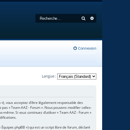
Rechercher
Recherche avancée
Connexion
Langue :
m »), vous acceptez d’être légalement responsable des
sez pas « Team AAZ - Forum ». Nous pouvons modifier celles-
ous-même. Si vous continuez d’utiliser « Team AAZ - Forum »
ifications.
 Équipes phpBB ») qui est un script libre de forum, déclaré