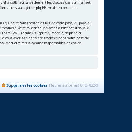
giciel phpBB facilite seulement les discussions sur Internet.
rmations au sujet de phpBB, veuillez consulter :
u qui peut transgresser les lois de votre pays, du pays où
ication à votre fournisseur d’accès à Internet si nous le
 « Team AAZ - Forum » supprime, modifie, déplace ou
que vous avez saisies soient stockées dans notre base de
e pourront être tenus comme responsables en cas de
Supprimer les cookies
Heures au format
UTC+02:00