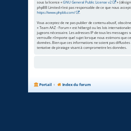
sous la licence «
GNU General Public License v2
» (désign
phpBB Limited n’est pas responsable de ce que nous accept
https://www.phpbb.com/
.
Vous acceptez de ne pas publier de contenu abusif, obscène,
« Team AAZ - Forum » est hébergé ou les lois internationale
jugeons nécessaire. Les adresses IP de tous les messages s
verrouille n’importe quel sujet lorsque nous estimons que c
données. Bien que ces informations ne soient pas diffusées
tentative de piratage visant à compromettre les données.
Portail
Index du forum