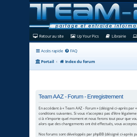
(Ouvre un nouvel onglet)
(Ouvre un nouvel ongl
(Ouvre
Retour au site
Up Your Pics
Librairie
Accès rapide
FAQ
Portail
Index du forum
Team AAZ - Forum - Enregistrement
En accédant à « Team AAZ - Forum » (désigné ci-après par «
conditions suivantes. Si vous n’acceptez pas d’être légaleme
ci à n’importe quel moment et nous ferons tout pour que vous
alors que des changements ont été effectués, vous acceptez
Nos forums sont développés par phpBB (désigné ci-après par « 