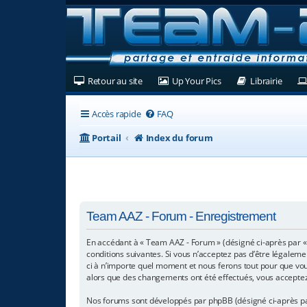
(Ouvre un nouvel onglet)
(Ouvre un nouvel ongl
(Ouvre
Retour au site
Up Your Pics
Librairie
Accès rapide
FAQ
Portail
Index du forum
Team AAZ - Forum - Enregistrement
En accédant à « Team AAZ - Forum » (désigné ci-après par «
conditions suivantes. Si vous n’acceptez pas d’être légaleme
ci à n’importe quel moment et nous ferons tout pour que vous
alors que des changements ont été effectués, vous acceptez
Nos forums sont développés par phpBB (désigné ci-après par « 