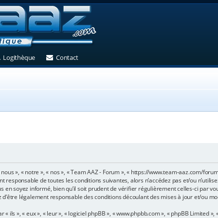
et)
 un nouvel onglet)
(Ouvre un nouvel onglet)
(Ouvre un nouvel onglet)
Logithèque
Contact
 nous », « notre », « nos », « Team AAZ - Forum », « https://www.team-aaz.com/foru
nt responsable de toutes les conditions suivantes, alors n’accédez pas et/ou n’utili
 en soyez informé, bien qu’il soit prudent de vérifier régulièrement celles-ci par v
 d’être légalement responsable des conditions découlant des mises à jour et/ou mod
ils », « eux », « leur », « logiciel phpBB », « www.phpbb.com », « phpBB Limited », «