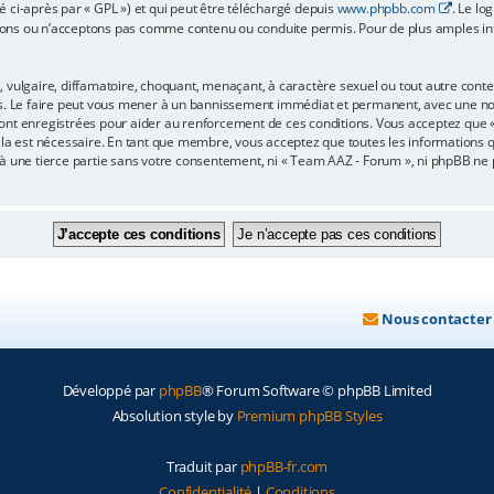
é ci-après par « GPL ») et qui peut être téléchargé depuis
www.phpbb.com
. Le lo
ons ou n’acceptons pas comme contenu ou conduite permis. Pour de plus amples info
 vulgaire, diffamatoire, choquant, menaçant, à caractère sexuel ou tout autre conten
s. Le faire peut vous mener à un bannissement immédiat et permanent, avec une notif
ont enregistrées pour aider au renforcement de ces conditions. Vous acceptez que
ela est nécessaire. En tant que membre, vous acceptez que toutes les informations 
 à une tierce partie sans votre consentement, ni « Team AAZ - Forum », ni phpBB n
Nous contacter
Développé par
phpBB
® Forum Software © phpBB Limited
Absolution style by
Premium phpBB Styles
Traduit par
phpBB-fr.com
Confidentialité
|
Conditions