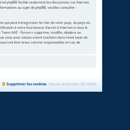
giciel phpBB facilite seulement les discussions sur Internet.
rmations au sujet de phpBB, veuillez consulter :
u qui peut transgresser les lois de votre pays, du pays où
ication à votre fournisseur d’accès à Internet si nous le
 « Team AAZ - Forum » supprime, modifie, déplace ou
que vous avez saisies soient stockées dans notre base de
e pourront être tenus comme responsables en cas de
Supprimer les cookies
Heures au format
UTC+02:00