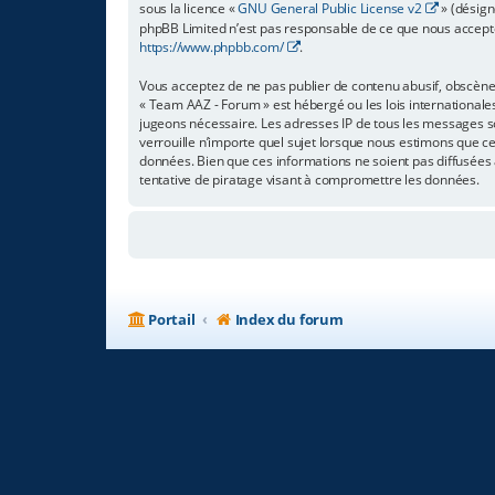
sous la licence «
GNU General Public License v2
» (désign
phpBB Limited n’est pas responsable de ce que nous accept
https://www.phpbb.com/
.
Vous acceptez de ne pas publier de contenu abusif, obscène,
« Team AAZ - Forum » est hébergé ou les lois internationale
jugeons nécessaire. Les adresses IP de tous les messages s
verrouille n’importe quel sujet lorsque nous estimons que c
données. Bien que ces informations ne soient pas diffusées
tentative de piratage visant à compromettre les données.
Portail
Index du forum