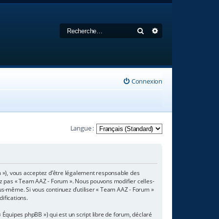
Rechercher
Recherche avancée
Connexion
Langue :
m »), vous acceptez d’être légalement responsable des
sez pas « Team AAZ - Forum ». Nous pouvons modifier celles-
ous-même. Si vous continuez d’utiliser « Team AAZ - Forum »
ifications.
 Équipes phpBB ») qui est un script libre de forum, déclaré