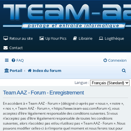
(Ouvre un nouvel onglet)
(Ouvre un nouvel onglet)
(Ouvre un nouvel ongle
(Ouv
Retour au site
Up Your Pics
Librairie
Logithèque
(Ouvre un nouvel onglet)
Contact
FAQ
Connexion
R
Portail
Index du forum
e
Langue :
c
Team AAZ - Forum - Enregistrement
h
En accédant à « Team AAZ - Forum » (désigné ci-après par « nous », « notre »,
e
« nos », « Team AAZ - Forum », « https://www.team-aaz.com/forum »), vous
r
acceptez d’être légalement responsable des conditions suivantes. Si vous
n’acceptez pas d’être légalement responsable de toutes les conditions
c
suivantes, alors n’accédez pas et/ou n’utilisez pas « Team AAZ - Forum ». Nous
pouvons modifier celles-ci à n’importe quel moment et nous ferons tout pour
h