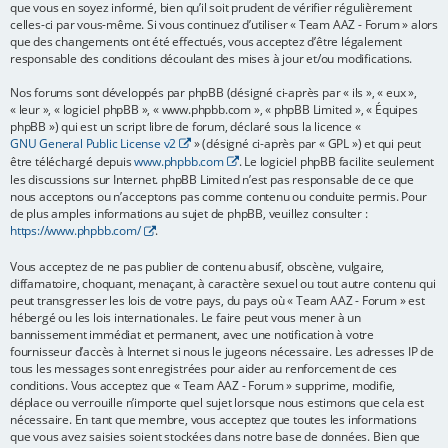
que vous en soyez informé, bien qu’il soit prudent de vérifier régulièrement
e
celles-ci par vous-même. Si vous continuez d’utiliser « Team AAZ - Forum » alors
que des changements ont été effectués, vous acceptez d’être légalement
r
responsable des conditions découlant des mises à jour et/ou modifications.
Nos forums sont développés par phpBB (désigné ci-après par « ils », « eux »,
« leur », « logiciel phpBB », « www.phpbb.com », « phpBB Limited », « Équipes
phpBB ») qui est un script libre de forum, déclaré sous la licence «
GNU General Public License v2
» (désigné ci-après par « GPL ») et qui peut
être téléchargé depuis
www.phpbb.com
. Le logiciel phpBB facilite seulement
les discussions sur Internet. phpBB Limited n’est pas responsable de ce que
nous acceptons ou n’acceptons pas comme contenu ou conduite permis. Pour
de plus amples informations au sujet de phpBB, veuillez consulter :
https://www.phpbb.com/
.
Vous acceptez de ne pas publier de contenu abusif, obscène, vulgaire,
diffamatoire, choquant, menaçant, à caractère sexuel ou tout autre contenu qui
peut transgresser les lois de votre pays, du pays où « Team AAZ - Forum » est
hébergé ou les lois internationales. Le faire peut vous mener à un
bannissement immédiat et permanent, avec une notification à votre
fournisseur d’accès à Internet si nous le jugeons nécessaire. Les adresses IP de
tous les messages sont enregistrées pour aider au renforcement de ces
conditions. Vous acceptez que « Team AAZ - Forum » supprime, modifie,
déplace ou verrouille n’importe quel sujet lorsque nous estimons que cela est
nécessaire. En tant que membre, vous acceptez que toutes les informations
que vous avez saisies soient stockées dans notre base de données. Bien que