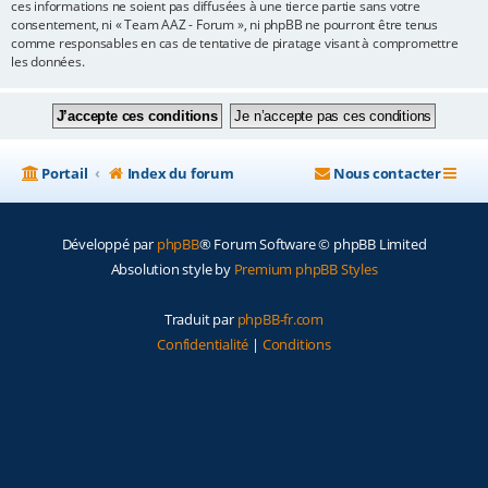
ces informations ne soient pas diffusées à une tierce partie sans votre
consentement, ni « Team AAZ - Forum », ni phpBB ne pourront être tenus
comme responsables en cas de tentative de piratage visant à compromettre
les données.
Portail
Index du forum
Nous contacter
Développé par
phpBB
® Forum Software © phpBB Limited
Absolution style by
Premium phpBB Styles
Traduit par
phpBB-fr.com
Confidentialité
|
Conditions