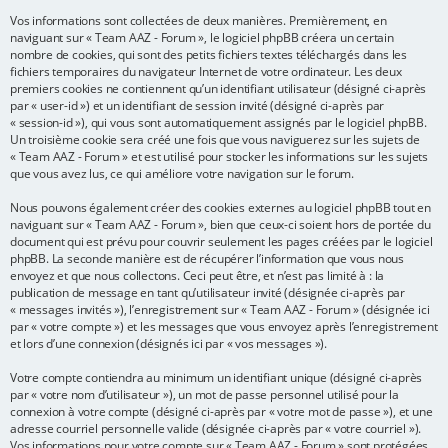
Vos informations sont collectées de deux manières. Premièrement, en
e
naviguant sur « Team AAZ - Forum », le logiciel phpBB créera un certain
r
nombre de cookies, qui sont des petits fichiers textes téléchargés dans les
fichiers temporaires du navigateur Internet de votre ordinateur. Les deux
premiers cookies ne contiennent qu’un identifiant utilisateur (désigné ci-après
par « user-id ») et un identifiant de session invité (désigné ci-après par
« session-id »), qui vous sont automatiquement assignés par le logiciel phpBB.
Un troisième cookie sera créé une fois que vous naviguerez sur les sujets de
« Team AAZ - Forum » et est utilisé pour stocker les informations sur les sujets
que vous avez lus, ce qui améliore votre navigation sur le forum.
Nous pouvons également créer des cookies externes au logiciel phpBB tout en
naviguant sur « Team AAZ - Forum », bien que ceux-ci soient hors de portée du
document qui est prévu pour couvrir seulement les pages créées par le logiciel
phpBB. La seconde manière est de récupérer l’information que vous nous
envoyez et que nous collectons. Ceci peut être, et n’est pas limité à : la
publication de message en tant qu’utilisateur invité (désignée ci-après par
« messages invités »), l’enregistrement sur « Team AAZ - Forum » (désignée ici
par « votre compte ») et les messages que vous envoyez après l’enregistrement
et lors d’une connexion (désignés ici par « vos messages »).
Votre compte contiendra au minimum un identifiant unique (désigné ci-après
par « votre nom d’utilisateur »), un mot de passe personnel utilisé pour la
connexion à votre compte (désigné ci-après par « votre mot de passe »), et une
adresse courriel personnelle valide (désignée ci-après par « votre courriel »).
Vos informations pour votre compte sur « Team AAZ - Forum » sont protégées