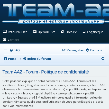
(Ouvre un nouvel onglet)
(Ouvre un nouvel onglet)
(Ouvre un nouvel ongle
(Ouv
Retour au site
Up Your Pics
Librairie
Logithèque
(Ouvre un nouvel onglet)
Contact
FAQ
S’enregistrer
Connexion
R
Portail
Index du forum
e
Team AAZ - Forum - Politique de confidentialité
c
h
Cette politique explique en détail comment « Team AAZ - Forum » et ses
sociétés affiliées (désignés ci-après par « nous », « notre », « nos », « Team AAZ
e
- Forum », « https://www.team-aaz.com/forum ») et phpBB (désigné ci-après par
« ils », « eux », « leur », « logiciel phpBB », « www.phpbb.com », « phpBB
r
Limited », « Équipes phpBB ») utilisent n’importe quelle information collectée
c
pendant n’importe quelle session d’utilisation de votre part (désignée ci-après
par « vos informations »).
h