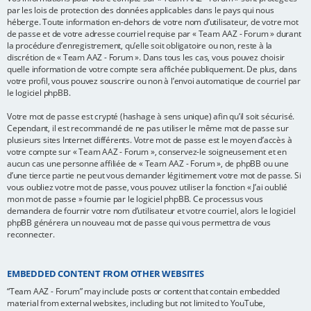
par les lois de protection des données applicables dans le pays qui nous
héberge. Toute information en-dehors de votre nom d’utilisateur, de votre mot
de passe et de votre adresse courriel requise par « Team AAZ - Forum » durant
la procédure d’enregistrement, qu’elle soit obligatoire ou non, reste à la
discrétion de « Team AAZ - Forum ». Dans tous les cas, vous pouvez choisir
quelle information de votre compte sera affichée publiquement. De plus, dans
votre profil, vous pouvez souscrire ou non à l’envoi automatique de courriel par
le logiciel phpBB.
Votre mot de passe est crypté (hashage à sens unique) afin qu’il soit sécurisé.
Cependant, il est recommandé de ne pas utiliser le même mot de passe sur
plusieurs sites Internet différents. Votre mot de passe est le moyen d’accès à
votre compte sur « Team AAZ - Forum », conservez-le soigneusement et en
aucun cas une personne affiliée de « Team AAZ - Forum », de phpBB ou une
d’une tierce partie ne peut vous demander légitimement votre mot de passe. Si
vous oubliez votre mot de passe, vous pouvez utiliser la fonction « J’ai oublié
mon mot de passe » fournie par le logiciel phpBB. Ce processus vous
demandera de fournir votre nom d’utilisateur et votre courriel, alors le logiciel
phpBB générera un nouveau mot de passe qui vous permettra de vous
reconnecter.
EMBEDDED CONTENT FROM OTHER WEBSITES
“Team AAZ - Forum” may include posts or content that contain embedded
material from external websites, including but not limited to YouTube,