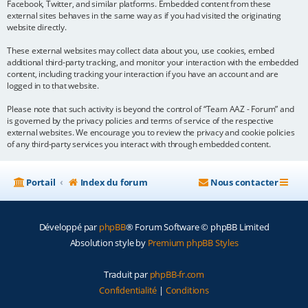
Facebook, Twitter, and similar platforms. Embedded content from these
external sites behaves in the same way as if you had visited the originating
website directly.
These external websites may collect data about you, use cookies, embed
additional third-party tracking, and monitor your interaction with the embedded
content, including tracking your interaction if you have an account and are
logged in to that website.
Please note that such activity is beyond the control of “Team AAZ - Forum” and
is governed by the privacy policies and terms of service of the respective
external websites. We encourage you to review the privacy and cookie policies
of any third-party services you interact with through embedded content.
Portail
Index du forum
Nous contacter
Développé par
phpBB
® Forum Software © phpBB Limited
Absolution style by
Premium phpBB Styles
Traduit par
phpBB-fr.com
Confidentialité
|
Conditions