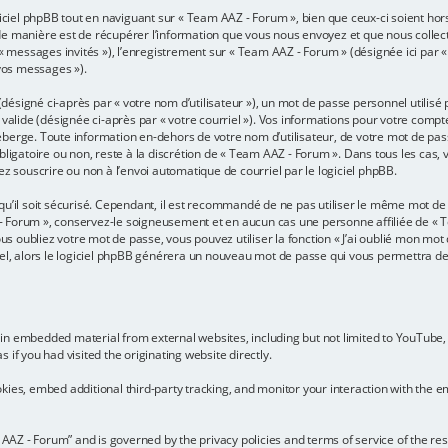
iel phpBB tout en naviguant sur « Team AAZ - Forum », bien que ceux-ci soient hor
 manière est de récupérer l’information que vous nous envoyez et que nous collectons.
r « messages invités »), l’enregistrement sur « Team AAZ - Forum » (désignée ici pa
 vos messages »).
ésigné ci-après par « votre nom d’utilisateur »), un mot de passe personnel utilisé
 valide (désignée ci-après par « votre courriel »). Vos informations pour votre comp
berge. Toute information en-dehors de votre nom d’utilisateur, de votre mot de pas
bligatoire ou non, reste à la discrétion de « Team AAZ - Forum ». Dans tous les cas,
ez souscrire ou non à l’envoi automatique de courriel par le logiciel phpBB.
u’il soit sécurisé. Cependant, il est recommandé de ne pas utiliser le même mot de p
 Forum », conservez-le soigneusement et en aucun cas une personne affiliée de « 
 oubliez votre mot de passe, vous pouvez utiliser la fonction « J’ai oublié mon mot 
iel, alors le logiciel phpBB générera un nouveau mot de passe qui vous permettra d
in embedded material from external websites, including but not limited to YouTube,
if you had visited the originating website directly.
ies, embed additional third-party tracking, and monitor your interaction with the em
m AAZ - Forum” and is governed by the privacy policies and terms of service of the r