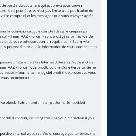
s de portée du document qui est prévu pour couvrir
 Ceci peut être, et n’est pas limité à : la publication de
r « votre compte ») et les messages que vous envoyez après
 pour la connexion à votre compte (désigné ci-après par
te sur « Team AAZ - Forum » sont protégées par les lois de
se et de votre adresse courriel requise par « Team AAZ -
 vous pouvez choisir quelle information de votre compte sera
asse sur plusieurs sites Internet différents. Votre mot de
Team AAZ - Forum », de phpBB ou une d’une tierce partie ne
de passe » fournie par le logiciel phpBB. Ce processus vous
e vous reconnecter.
 Facebook, Twitter, and similar platforms. Embedded
bedded content, including tracking your interaction if you
espective external websites. We encourage you to review the