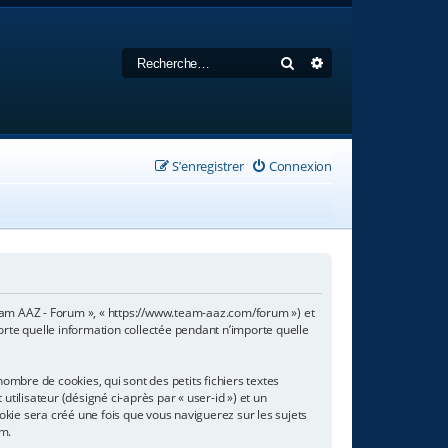
Rechercher
Recherche avancée
S’enregistrer
Connexion
 Team AAZ - Forum », « https://www.team-aaz.com/forum ») et
porte quelle information collectée pendant n’importe quelle
mbre de cookies, qui sont des petits fichiers textes
tilisateur (désigné ci-après par « user-id ») et un
ookie sera créé une fois que vous naviguerez sur les sujets
um.