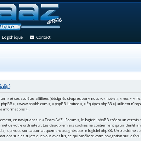
et)
 un nouvel onglet)
(Ouvre un nouvel onglet)
(Ouvre un nouvel onglet)
Logithèque
Contact
alité
m » et ses sociétés affiliées (désignés ci-après par « nous », « notre », « nos », «
iciel phpBB », « www.phpbb.com », « phpBB Limited », « Équipes phpBB ») utilisent n’im
os informations »).
ment, en naviguant sur « Team AAZ - Forum », le logiciel phpBB créera un certain no
net de votre ordinateur. Les deux premiers cookies ne contiennent qu’un identifiant u
n-id »), qui vous sont automatiquement assignés par le logiciel phpBB. Un troisième c
mations sur les sujets que vous avez lus, ce qui améliore votre navigation sur le for