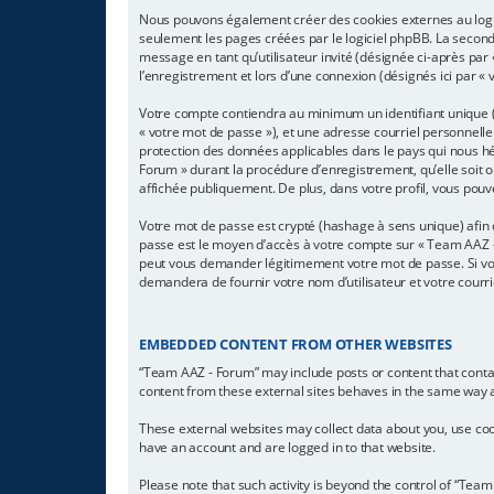
Nous pouvons également créer des cookies externes au logic
seulement les pages créées par le logiciel phpBB. La seconde
message en tant qu’utilisateur invité (désignée ci-après pa
l’enregistrement et lors d’une connexion (désignés ici par «
Votre compte contiendra au minimum un identifiant unique (d
« votre mot de passe »), et une adresse courriel personnelle
protection des données applicables dans le pays qui nous hé
Forum » durant la procédure d’enregistrement, qu’elle soit o
affichée publiquement. De plus, dans votre profil, vous pouv
Votre mot de passe est crypté (hashage à sens unique) afin q
passe est le moyen d’accès à votre compte sur « Team AAZ -
peut vous demander légitimement votre mot de passe. Si vous
demandera de fournir votre nom d’utilisateur et votre courr
EMBEDDED CONTENT FROM OTHER WEBSITES
“Team AAZ - Forum” may include posts or content that conta
content from these external sites behaves in the same way as 
These external websites may collect data about you, use cook
have an account and are logged in to that website.
Please note that such activity is beyond the control of “Tea