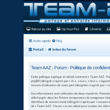
(Ouvre un nouvel onglet)
(Ouvre un nouvel ongl
(Ouvre
Retour au site
Up Your Pics
Librairie
Accès rapide
FAQ
Portail
Index du forum
Team AAZ - Forum - Politique de confidenti
Cette politique explique en détail comment « Team AAZ - Foru
phpBB (désigné ci-après par « ils », « eux », « leur », « log
session d’utilisation de votre part (désignée ci-après par « v
Vos informations sont collectées de deux manières. Première
téléchargés dans les fichiers temporaires du navigateur Inter
identifiant de session invité (désigné ci-après par « sessio
de « Team AAZ - Forum » et est utilisé pour stocker les infor