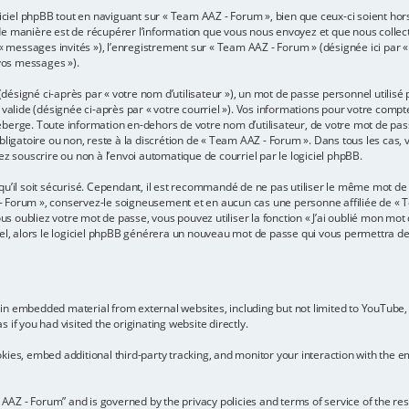
iel phpBB tout en naviguant sur « Team AAZ - Forum », bien que ceux-ci soient hor
 manière est de récupérer l’information que vous nous envoyez et que nous collectons.
r « messages invités »), l’enregistrement sur « Team AAZ - Forum » (désignée ici pa
 vos messages »).
ésigné ci-après par « votre nom d’utilisateur »), un mot de passe personnel utilisé
 valide (désignée ci-après par « votre courriel »). Vos informations pour votre comp
berge. Toute information en-dehors de votre nom d’utilisateur, de votre mot de pas
bligatoire ou non, reste à la discrétion de « Team AAZ - Forum ». Dans tous les cas,
ez souscrire ou non à l’envoi automatique de courriel par le logiciel phpBB.
u’il soit sécurisé. Cependant, il est recommandé de ne pas utiliser le même mot de p
 Forum », conservez-le soigneusement et en aucun cas une personne affiliée de « 
 oubliez votre mot de passe, vous pouvez utiliser la fonction « J’ai oublié mon mot 
iel, alors le logiciel phpBB générera un nouveau mot de passe qui vous permettra d
in embedded material from external websites, including but not limited to YouTube,
if you had visited the originating website directly.
ies, embed additional third-party tracking, and monitor your interaction with the em
m AAZ - Forum” and is governed by the privacy policies and terms of service of the r