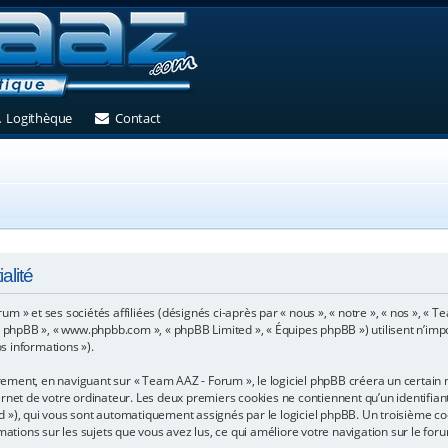
et)
 un nouvel onglet)
(Ouvre un nouvel onglet)
(Ouvre un nouvel onglet)
Logithèque
Contact
alité
m » et ses sociétés affiliées (désignés ci-après par « nous », « notre », « nos », «
iciel phpBB », « www.phpbb.com », « phpBB Limited », « Équipes phpBB ») utilisent n’im
os informations »).
ment, en naviguant sur « Team AAZ - Forum », le logiciel phpBB créera un certain no
net de votre ordinateur. Les deux premiers cookies ne contiennent qu’un identifiant u
n-id »), qui vous sont automatiquement assignés par le logiciel phpBB. Un troisième c
mations sur les sujets que vous avez lus, ce qui améliore votre navigation sur le for