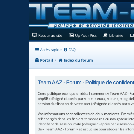
(Ouvre un nouvel onglet)
(Ouvre un nouvel ongl
(Ouvre
Retour au site
Up Your Pics
Librairie
Accès rapide
FAQ
Portail
Index du forum
Team AAZ - Forum - Politique de confidenti
Cette politique explique en détail comment « Team AAZ - Foru
phpBB (désigné ci-après par « ils », « eux », « leur », « log
session d’utilisation de votre part (désignée ci-après par « v
Vos informations sont collectées de deux manières. Première
téléchargés dans les fichiers temporaires du navigateur Inter
identifiant de session invité (désigné ci-après par « sessio
de « Team AAZ - Forum » et est utilisé pour stocker les infor