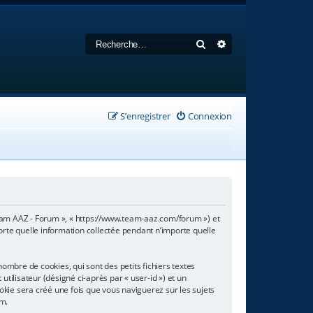
Rechercher
Recherche avancée
S’enregistrer
Connexion
 Team AAZ - Forum », « https://www.team-aaz.com/forum ») et
porte quelle information collectée pendant n’importe quelle
mbre de cookies, qui sont des petits fichiers textes
tilisateur (désigné ci-après par « user-id ») et un
ookie sera créé une fois que vous naviguerez sur les sujets
um.