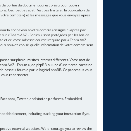
s de portée du document qui est prévu pour couvrir
 Ceci peut être, et n’est pas limité à : la publication de
r « votre compte ») et les messages que vous envoyez après
 pour la connexion à votre compte (désigné ci-après par
te sur « Team AAZ - Forum » sont protégées par les lois de
se et de votre adresse courriel requise par « Team AAZ -
 vous pouvez choisir quelle information de votre compte sera
asse sur plusieurs sites Internet différents. Votre mot de
Team AAZ - Forum », de phpBB ou une d’une tierce partie ne
de passe » fournie par le logiciel phpBB. Ce processus vous
e vous reconnecter.
 Facebook, Twitter, and similar platforms. Embedded
bedded content, including tracking your interaction if you
espective external websites. We encourage you to review the