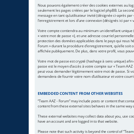
Nous pouvons également créer des cookies externes au logic
seulement les pages créées par le logiciel phpBB. La seconde
message en tant qu’utilisateur invité (désignée ci-après pa
l’enregistrement et lors d’une connexion (désignés ici par «
Votre compte contiendra au minimum un identifiant unique (d
« votre mot de passe »), et une adresse courriel personnelle
protection des données applicables dans le pays qui nous hé
Forum » durant la procédure d’enregistrement, qu’elle soit o
affichée publiquement. De plus, dans votre profil, vous pouv
Votre mot de passe est crypté (hashage à sens unique) afin q
passe est le moyen d’accès à votre compte sur « Team AAZ -
peut vous demander légitimement votre mot de passe. Si vous
demandera de fournir votre nom d’utilisateur et votre courr
EMBEDDED CONTENT FROM OTHER WEBSITES
“Team AAZ - Forum” may include posts or content that conta
content from these external sites behaves in the same way as 
These external websites may collect data about you, use cook
have an account and are logged in to that website.
Please note that such activity is beyond the control of “Tea