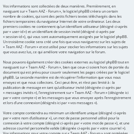
Vos informations sont collectées de deux manières. Premièrement, en
e
naviguant sur « Team AAZ - Forum », le logiciel phpBB créera un certain
r
nombre de cookies, qui sont des petits fichiers textes téléchargés dans les
fichiers temporaires du navigateur Internet de votre ordinateur. Les deux
premiers cookies ne contiennent qu’un identifiant utilisateur (désigné ci-après
par « user-id ») et un identifiant de session invité (désigné ci-après par
« session-id »), qui vous sont automatiquement assignés par le logiciel phpBB.
Un troisième cookie sera créé une fois que vous naviguerez sur les sujets de
« Team AAZ - Forum » et est utilisé pour stocker les informations sur les sujets
que vous avez lus, ce qui améliore votre navigation sur le forum.
Nous pouvons également créer des cookies externes au logiciel phpBB tout en
naviguant sur « Team AAZ - Forum », bien que ceux-ci soient hors de portée du
document qui est prévu pour couvrir seulement les pages créées par le logiciel
phpBB. La seconde manière est de récupérer l’information que vous nous
envoyez et que nous collectons. Ceci peut être, et n’est pas limité à : la
publication de message en tant qu’utilisateur invité (désignée ci-après par
« messages invités »), l’enregistrement sur « Team AAZ - Forum » (désignée ici
par « votre compte ») et les messages que vous envoyez après l’enregistrement
et lors d’une connexion (désignés ici par « vos messages »).
Votre compte contiendra au minimum un identifiant unique (désigné ci-après
par « votre nom d’utilisateur »), un mot de passe personnel utilisé pour la
connexion à votre compte (désigné ci-après par « votre mot de passe »), et une
adresse courriel personnelle valide (désignée ci-après par « votre courriel »).
Vos informations pour votre compte sur « Team AAZ - Forum » sont protégées