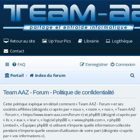
(Ouvre un nouvel onglet)
(Ouvre un nouvel onglet)
(Ouvre un nouvel ongle
(Ouv
Retour au site
Up Your Pics
Librairie
Logithèque
(Ouvre un nouvel onglet)
Contact
FAQ
S’enregistrer
Connexion
R
Portail
Index du forum
e
Team AAZ - Forum - Politique de confidentialité
c
h
Cette politique explique en détail comment « Team AAZ - Forum » et ses
sociétés affiliées (désignés ci-après par « nous », « notre », « nos », « Team AAZ
e
- Forum », « https://www.team-aaz.com/forum ») et phpBB (désigné ci-après par
« ils », « eux », « leur », « logiciel phpBB », « www.phpbb.com », « phpBB
r
Limited », « Équipes phpBB ») utilisent n’importe quelle information collectée
c
pendant n’importe quelle session d’utilisation de votre part (désignée ci-après
par « vos informations »).
h