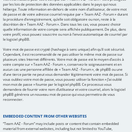
par les lois de protection des données applicables dans le pays qui nous
héberge. Toute information en-dehors de votre nom d’utilisateur, de votre mot
de passe et de votre adresse courriel requise par « Team AAZ - Forum » durant
la procédure d’enregistrement, qu’elle soit obligatoire ou non, reste à la
discrétion de « Team AAZ - Forum ». Dans tous les cas, vous pouvez choisir
quelle information de votre compte sera affichée publiquement. De plus, dans
votre profil, vous pouvez souscrire ou non à l’envoi automatique de courriel par
le logiciel phpBB.
Votre mot de passe est crypté (hashage à sens unique) afin qu’il soit sécurisé.
Cependant, il est recommandé de ne pas utiliser le même mot de passe sur
plusieurs sites Internet différents. Votre mot de passe est le moyen d’accès à
votre compte sur « Team AAZ - Forum », conservez-le soigneusement et en
aucun cas une personne affiliée de « Team AAZ - Forum », de phpBB ou une
d’une tierce partie ne peut vous demander légitimement votre mot de passe. Si
vous oubliez votre mot de passe, vous pouvez utiliser la fonction « J’ai oublié
mon mot de passe » fournie par le logiciel phpBB. Ce processus vous
demandera de fournir votre nom d’utilisateur et votre courriel, alors le logiciel
phpBB générera un nouveau mot de passe qui vous permettra de vous
reconnecter.
EMBEDDED CONTENT FROM OTHER WEBSITES
“Team AAZ - Forum” may include posts or content that contain embedded
material from external websites, including but not limited to YouTube,