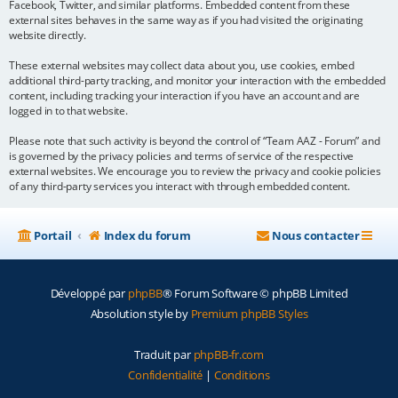
Facebook, Twitter, and similar platforms. Embedded content from these
external sites behaves in the same way as if you had visited the originating
website directly.
These external websites may collect data about you, use cookies, embed
additional third-party tracking, and monitor your interaction with the embedded
content, including tracking your interaction if you have an account and are
logged in to that website.
Please note that such activity is beyond the control of “Team AAZ - Forum” and
is governed by the privacy policies and terms of service of the respective
external websites. We encourage you to review the privacy and cookie policies
of any third-party services you interact with through embedded content.
Portail
Index du forum
Nous contacter
Développé par
phpBB
® Forum Software © phpBB Limited
Absolution style by
Premium phpBB Styles
Traduit par
phpBB-fr.com
Confidentialité
|
Conditions