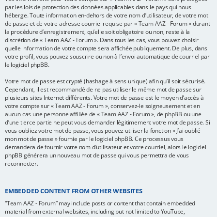
par les lois de protection des données applicables dans le pays qui nous
héberge. Toute information en-dehors de votre nom d’utilisateur, de votre mot
de passe et de votre adresse courriel requise par « Team AAZ - Forum » durant
la procédure d’enregistrement, qu’elle soit obligatoire ou non, reste à la
discrétion de « Team AAZ - Forum ». Dans tous les cas, vous pouvez choisir
quelle information de votre compte sera affichée publiquement. De plus, dans
votre profil, vous pouvez souscrire ou non à l’envoi automatique de courriel par
le logiciel phpBB.
Votre mot de passe est crypté (hashage à sens unique) afin qu’il soit sécurisé.
Cependant, il est recommandé de ne pas utiliser le même mot de passe sur
plusieurs sites Internet différents. Votre mot de passe est le moyen d’accès à
votre compte sur « Team AAZ - Forum », conservez-le soigneusement et en
aucun cas une personne affiliée de « Team AAZ - Forum », de phpBB ou une
d’une tierce partie ne peut vous demander légitimement votre mot de passe. Si
vous oubliez votre mot de passe, vous pouvez utiliser la fonction « J’ai oublié
mon mot de passe » fournie par le logiciel phpBB. Ce processus vous
demandera de fournir votre nom d’utilisateur et votre courriel, alors le logiciel
phpBB générera un nouveau mot de passe qui vous permettra de vous
reconnecter.
EMBEDDED CONTENT FROM OTHER WEBSITES
“Team AAZ - Forum” may include posts or content that contain embedded
material from external websites, including but not limited to YouTube,