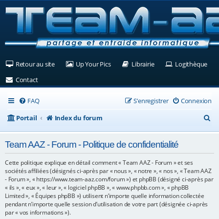
(Ouvre un nouvel onglet)
(Ouvre un nouvel onglet)
(Ouvre un nouvel ongle
(Ouv
Retour au site
Up Your Pics
Librairie
Logithèque
(Ouvre un nouvel onglet)
Contact
FAQ
S’enregistrer
Connexion
R
Portail
Index du forum
e
Team AAZ - Forum - Politique de confidentialité
c
h
Cette politique explique en détail comment « Team AAZ - Forum » et ses
sociétés affiliées (désignés ci-après par « nous », « notre », « nos », « Team AAZ
e
- Forum », « https://www.team-aaz.com/forum ») et phpBB (désigné ci-après par
« ils », « eux », « leur », « logiciel phpBB », « www.phpbb.com », « phpBB
r
Limited », « Équipes phpBB ») utilisent n’importe quelle information collectée
c
pendant n’importe quelle session d’utilisation de votre part (désignée ci-après
par « vos informations »).
h