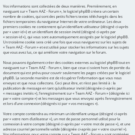
Vos informations sont collectées de deux manières. Premièrement, en
e
naviguant sur « Team AAZ - Forum », le logiciel phpBB créera un certain
r
nombre de cookies, qui sont des petits fichiers textes téléchargés dans les
fichiers temporaires du navigateur Internet de votre ordinateur. Les deux
premiers cookies ne contiennent qu’un identifiant utilisateur (désigné ci-après
par « user-id ») et un identifiant de session invité (désigné ci-après par
« session-id »), qui vous sont automatiquement assignés par le logiciel phpBB.
Un troisième cookie sera créé une fois que vous naviguerez sur les sujets de
« Team AAZ - Forum » et est utilisé pour stocker les informations sur les sujets
que vous avez lus, ce qui améliore votre navigation sur le forum.
Nous pouvons également créer des cookies externes au logiciel phpBB tout en
naviguant sur « Team AAZ - Forum », bien que ceux-ci soient hors de portée du
document qui est prévu pour couvrir seulement les pages créées par le logiciel
phpBB. La seconde manière est de récupérer l’information que vous nous
envoyez et que nous collectons. Ceci peut être, et n’est pas limité à : la
publication de message en tant qu’utilisateur invité (désignée ci-après par
« messages invités »), l’enregistrement sur « Team AAZ - Forum » (désignée ici
par « votre compte ») et les messages que vous envoyez après l’enregistrement
et lors d’une connexion (désignés ici par « vos messages »).
Votre compte contiendra au minimum un identifiant unique (désigné ci-après
par « votre nom d’utilisateur »), un mot de passe personnel utilisé pour la
connexion à votre compte (désigné ci-après par « votre mot de passe »), et une
adresse courriel personnelle valide (désignée ci-après par « votre courriel »).
Vos informations pour votre compte sur « Team AAZ - Forum » sont protégées