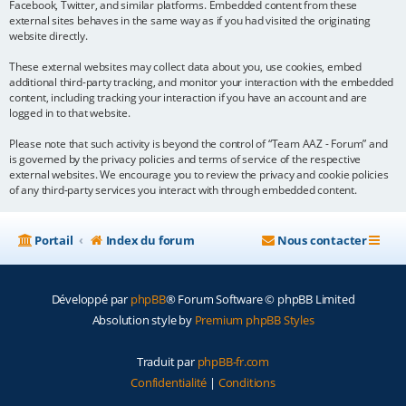
Facebook, Twitter, and similar platforms. Embedded content from these
external sites behaves in the same way as if you had visited the originating
website directly.
These external websites may collect data about you, use cookies, embed
additional third-party tracking, and monitor your interaction with the embedded
content, including tracking your interaction if you have an account and are
logged in to that website.
Please note that such activity is beyond the control of “Team AAZ - Forum” and
is governed by the privacy policies and terms of service of the respective
external websites. We encourage you to review the privacy and cookie policies
of any third-party services you interact with through embedded content.
Portail
Index du forum
Nous contacter
Développé par
phpBB
® Forum Software © phpBB Limited
Absolution style by
Premium phpBB Styles
Traduit par
phpBB-fr.com
Confidentialité
|
Conditions