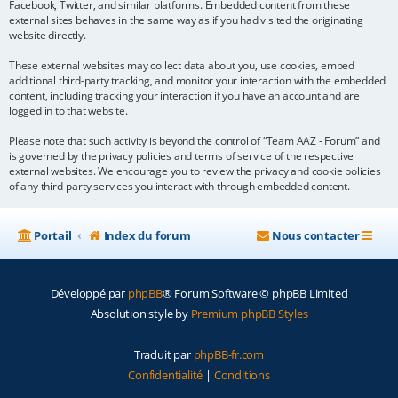
Facebook, Twitter, and similar platforms. Embedded content from these
external sites behaves in the same way as if you had visited the originating
website directly.
These external websites may collect data about you, use cookies, embed
additional third-party tracking, and monitor your interaction with the embedded
content, including tracking your interaction if you have an account and are
logged in to that website.
Please note that such activity is beyond the control of “Team AAZ - Forum” and
is governed by the privacy policies and terms of service of the respective
external websites. We encourage you to review the privacy and cookie policies
of any third-party services you interact with through embedded content.
Portail
Index du forum
Nous contacter
Développé par
phpBB
® Forum Software © phpBB Limited
Absolution style by
Premium phpBB Styles
Traduit par
phpBB-fr.com
Confidentialité
|
Conditions