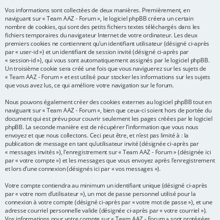
Vos informations sont collectées de deux manières. Premièrement, en
e
naviguant sur « Team AAZ - Forum », le logiciel phpBB créera un certain
r
nombre de cookies, qui sont des petits fichiers textes téléchargés dans les
fichiers temporaires du navigateur Internet de votre ordinateur. Les deux
premiers cookies ne contiennent qu’un identifiant utilisateur (désigné ci-après
par « user-id ») et un identifiant de session invité (désigné ci-après par
« session-id »), qui vous sont automatiquement assignés par le logiciel phpBB.
Un troisième cookie sera créé une fois que vous naviguerez sur les sujets de
« Team AAZ - Forum » et est utilisé pour stocker les informations sur les sujets
que vous avez lus, ce qui améliore votre navigation sur le forum.
Nous pouvons également créer des cookies externes au logiciel phpBB tout en
naviguant sur « Team AAZ - Forum », bien que ceux-ci soient hors de portée du
document qui est prévu pour couvrir seulement les pages créées par le logiciel
phpBB. La seconde manière est de récupérer l’information que vous nous
envoyez et que nous collectons. Ceci peut être, et n’est pas limité à : la
publication de message en tant qu’utilisateur invité (désignée ci-après par
« messages invités »), l’enregistrement sur « Team AAZ - Forum » (désignée ici
par « votre compte ») et les messages que vous envoyez après l’enregistrement
et lors d’une connexion (désignés ici par « vos messages »).
Votre compte contiendra au minimum un identifiant unique (désigné ci-après
par « votre nom d’utilisateur »), un mot de passe personnel utilisé pour la
connexion à votre compte (désigné ci-après par « votre mot de passe »), et une
adresse courriel personnelle valide (désignée ci-après par « votre courriel »).
Vos informations pour votre compte sur « Team AAZ - Forum » sont protégées