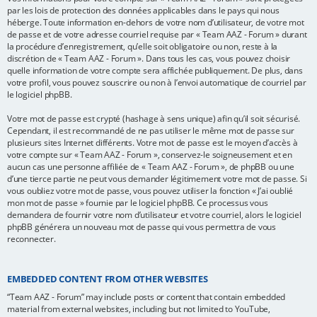
par les lois de protection des données applicables dans le pays qui nous
héberge. Toute information en-dehors de votre nom d’utilisateur, de votre mot
de passe et de votre adresse courriel requise par « Team AAZ - Forum » durant
la procédure d’enregistrement, qu’elle soit obligatoire ou non, reste à la
discrétion de « Team AAZ - Forum ». Dans tous les cas, vous pouvez choisir
quelle information de votre compte sera affichée publiquement. De plus, dans
votre profil, vous pouvez souscrire ou non à l’envoi automatique de courriel par
le logiciel phpBB.
Votre mot de passe est crypté (hashage à sens unique) afin qu’il soit sécurisé.
Cependant, il est recommandé de ne pas utiliser le même mot de passe sur
plusieurs sites Internet différents. Votre mot de passe est le moyen d’accès à
votre compte sur « Team AAZ - Forum », conservez-le soigneusement et en
aucun cas une personne affiliée de « Team AAZ - Forum », de phpBB ou une
d’une tierce partie ne peut vous demander légitimement votre mot de passe. Si
vous oubliez votre mot de passe, vous pouvez utiliser la fonction « J’ai oublié
mon mot de passe » fournie par le logiciel phpBB. Ce processus vous
demandera de fournir votre nom d’utilisateur et votre courriel, alors le logiciel
phpBB générera un nouveau mot de passe qui vous permettra de vous
reconnecter.
EMBEDDED CONTENT FROM OTHER WEBSITES
“Team AAZ - Forum” may include posts or content that contain embedded
material from external websites, including but not limited to YouTube,