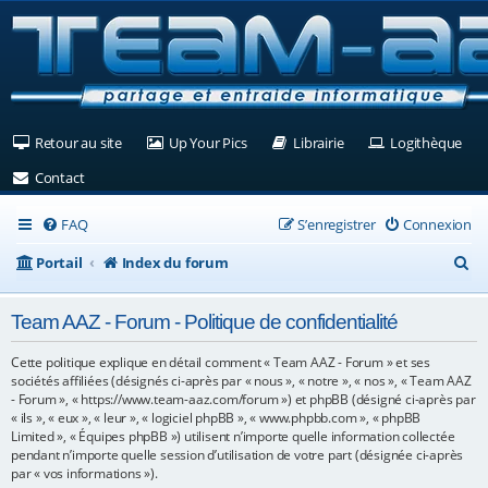
(Ouvre un nouvel onglet)
(Ouvre un nouvel onglet)
(Ouvre un nouvel ongle
(Ouv
Retour au site
Up Your Pics
Librairie
Logithèque
(Ouvre un nouvel onglet)
Contact
FAQ
S’enregistrer
Connexion
R
Portail
Index du forum
e
Team AAZ - Forum - Politique de confidentialité
c
h
Cette politique explique en détail comment « Team AAZ - Forum » et ses
sociétés affiliées (désignés ci-après par « nous », « notre », « nos », « Team AAZ
e
- Forum », « https://www.team-aaz.com/forum ») et phpBB (désigné ci-après par
« ils », « eux », « leur », « logiciel phpBB », « www.phpbb.com », « phpBB
r
Limited », « Équipes phpBB ») utilisent n’importe quelle information collectée
c
pendant n’importe quelle session d’utilisation de votre part (désignée ci-après
par « vos informations »).
h