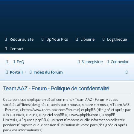
(Ouvre un nouvel onglet)
(Ouvre un nouvel onglet)
(Ouvre un nouvel ongle
(Ouv
Retour au site
Up Your Pics
Librairie
Logithèque
(Ouvre un nouvel onglet)
Contact
FAQ
S’enregistrer
Connexion
R
Portail
Index du forum
e
Team AAZ - Forum - Politique de confidentialité
c
h
Cette politique explique en détail comment « Team AAZ - Forum » et ses
sociétés affiliées (désignés ci-après par « nous », « notre », « nos », « Team AAZ
e
- Forum », « https://www.team-aaz.com/forum ») et phpBB (désigné ci-après par
« ils », « eux », « leur », « logiciel phpBB », « www.phpbb.com », « phpBB
r
Limited », « Équipes phpBB ») utilisent n’importe quelle information collectée
c
pendant n’importe quelle session d’utilisation de votre part (désignée ci-après
par « vos informations »).
h