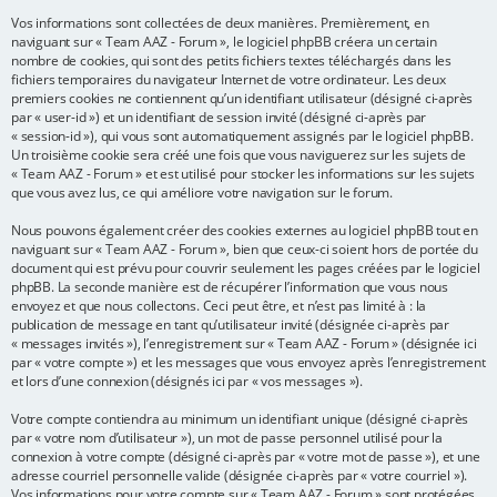
Vos informations sont collectées de deux manières. Premièrement, en
e
naviguant sur « Team AAZ - Forum », le logiciel phpBB créera un certain
r
nombre de cookies, qui sont des petits fichiers textes téléchargés dans les
fichiers temporaires du navigateur Internet de votre ordinateur. Les deux
premiers cookies ne contiennent qu’un identifiant utilisateur (désigné ci-après
par « user-id ») et un identifiant de session invité (désigné ci-après par
« session-id »), qui vous sont automatiquement assignés par le logiciel phpBB.
Un troisième cookie sera créé une fois que vous naviguerez sur les sujets de
« Team AAZ - Forum » et est utilisé pour stocker les informations sur les sujets
que vous avez lus, ce qui améliore votre navigation sur le forum.
Nous pouvons également créer des cookies externes au logiciel phpBB tout en
naviguant sur « Team AAZ - Forum », bien que ceux-ci soient hors de portée du
document qui est prévu pour couvrir seulement les pages créées par le logiciel
phpBB. La seconde manière est de récupérer l’information que vous nous
envoyez et que nous collectons. Ceci peut être, et n’est pas limité à : la
publication de message en tant qu’utilisateur invité (désignée ci-après par
« messages invités »), l’enregistrement sur « Team AAZ - Forum » (désignée ici
par « votre compte ») et les messages que vous envoyez après l’enregistrement
et lors d’une connexion (désignés ici par « vos messages »).
Votre compte contiendra au minimum un identifiant unique (désigné ci-après
par « votre nom d’utilisateur »), un mot de passe personnel utilisé pour la
connexion à votre compte (désigné ci-après par « votre mot de passe »), et une
adresse courriel personnelle valide (désignée ci-après par « votre courriel »).
Vos informations pour votre compte sur « Team AAZ - Forum » sont protégées