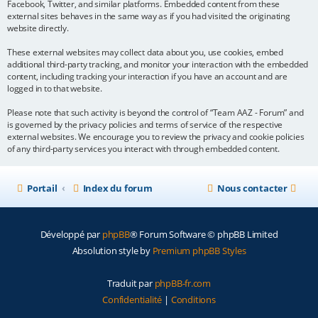
Facebook, Twitter, and similar platforms. Embedded content from these
external sites behaves in the same way as if you had visited the originating
website directly.
These external websites may collect data about you, use cookies, embed
additional third-party tracking, and monitor your interaction with the embedded
content, including tracking your interaction if you have an account and are
logged in to that website.
Please note that such activity is beyond the control of “Team AAZ - Forum” and
is governed by the privacy policies and terms of service of the respective
external websites. We encourage you to review the privacy and cookie policies
of any third-party services you interact with through embedded content.
Portail
Index du forum
Nous contacter
Développé par
phpBB
® Forum Software © phpBB Limited
Absolution style by
Premium phpBB Styles
Traduit par
phpBB-fr.com
Confidentialité
|
Conditions