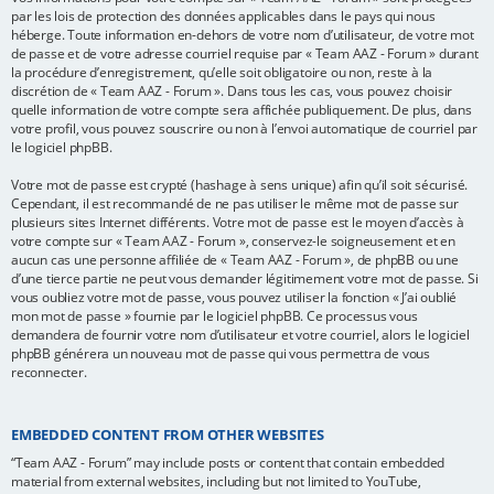
par les lois de protection des données applicables dans le pays qui nous
héberge. Toute information en-dehors de votre nom d’utilisateur, de votre mot
de passe et de votre adresse courriel requise par « Team AAZ - Forum » durant
la procédure d’enregistrement, qu’elle soit obligatoire ou non, reste à la
discrétion de « Team AAZ - Forum ». Dans tous les cas, vous pouvez choisir
quelle information de votre compte sera affichée publiquement. De plus, dans
votre profil, vous pouvez souscrire ou non à l’envoi automatique de courriel par
le logiciel phpBB.
Votre mot de passe est crypté (hashage à sens unique) afin qu’il soit sécurisé.
Cependant, il est recommandé de ne pas utiliser le même mot de passe sur
plusieurs sites Internet différents. Votre mot de passe est le moyen d’accès à
votre compte sur « Team AAZ - Forum », conservez-le soigneusement et en
aucun cas une personne affiliée de « Team AAZ - Forum », de phpBB ou une
d’une tierce partie ne peut vous demander légitimement votre mot de passe. Si
vous oubliez votre mot de passe, vous pouvez utiliser la fonction « J’ai oublié
mon mot de passe » fournie par le logiciel phpBB. Ce processus vous
demandera de fournir votre nom d’utilisateur et votre courriel, alors le logiciel
phpBB générera un nouveau mot de passe qui vous permettra de vous
reconnecter.
EMBEDDED CONTENT FROM OTHER WEBSITES
“Team AAZ - Forum” may include posts or content that contain embedded
material from external websites, including but not limited to YouTube,