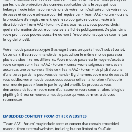
par les lois de protection des données applicables dans le pays qui nous
héberge. Toute information en-dehors de votre nom d’utilisateur, de votre mot
de passe et de votre adresse courriel requise par « Team AAZ - Forum » durant
la procédure d’enregistrement, qu’elle soit obligatoire ou non, reste à la
discrétion de « Team AAZ - Forum ». Dans tous les cas, vous pouvez choisir
quelle information de votre compte sera affichée publiquement. De plus, dans
votre profil, vous pouvez souscrire ou non à l’envoi automatique de courriel par
le logiciel phpBB.
Votre mot de passe est crypté (hashage à sens unique) afin qu’il soit sécurisé.
Cependant, il est recommandé de ne pas utiliser le même mot de passe sur
plusieurs sites Internet différents. Votre mot de passe est le moyen d’accès à
votre compte sur « Team AAZ - Forum », conservez-le soigneusement et en
aucun cas une personne affiliée de « Team AAZ - Forum », de phpBB ou une
d’une tierce partie ne peut vous demander légitimement votre mot de passe. Si
vous oubliez votre mot de passe, vous pouvez utiliser la fonction « J’ai oublié
mon mot de passe » fournie par le logiciel phpBB. Ce processus vous
demandera de fournir votre nom d’utilisateur et votre courriel, alors le logiciel
phpBB générera un nouveau mot de passe qui vous permettra de vous
reconnecter.
EMBEDDED CONTENT FROM OTHER WEBSITES
“Team AAZ - Forum” may include posts or content that contain embedded
material from external websites, including but not limited to YouTube,