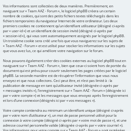
Vos informations sont collectées de deux manières. Premièrement, en
e
naviguant sur « Team AAZ - Forum », le logiciel phpBB créera un certain
r
nombre de cookies, qui sont des petits fichiers textes téléchargés dans les
fichiers temporaires du navigateur Internet de votre ordinateur. Les deux
premiers cookies ne contiennent qu’un identifiant utilisateur (désigné ci-après
par « user-id ») et un identifiant de session invité (désigné ci-après par
« session-id »), qui vous sont automatiquement assignés par le logiciel phpBB.
Un troisième cookie sera créé une fois que vous naviguerez sur les sujets de
« Team AAZ - Forum » et est utilisé pour stocker les informations sur les sujets
que vous avez lus, ce qui améliore votre navigation sur le forum.
Nous pouvons également créer des cookies externes au logiciel phpBB tout en
naviguant sur « Team AAZ - Forum », bien que ceux-ci soient hors de portée du
document qui est prévu pour couvrir seulement les pages créées par le logiciel
phpBB. La seconde manière est de récupérer l’information que vous nous
envoyez et que nous collectons. Ceci peut être, et n’est pas limité à : la
publication de message en tant qu’utilisateur invité (désignée ci-après par
« messages invités »), l’enregistrement sur « Team AAZ - Forum » (désignée ici
par « votre compte ») et les messages que vous envoyez après l’enregistrement
et lors d’une connexion (désignés ici par « vos messages »).
Votre compte contiendra au minimum un identifiant unique (désigné ci-après
par « votre nom d’utilisateur »), un mot de passe personnel utilisé pour la
connexion à votre compte (désigné ci-après par « votre mot de passe »), et une
adresse courriel personnelle valide (désignée ci-après par « votre courriel »).
Vos informations pour votre compte sur « Team AAZ - Forum » sont protégées