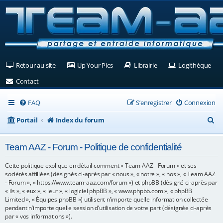
(Ouvre un nouvel onglet)
(Ouvre un nouvel onglet)
(Ouvre un nouvel ongle
(Ouv
Retour au site
Up Your Pics
Librairie
Logithèque
(Ouvre un nouvel onglet)
Contact
FAQ
S’enregistrer
Connexion
R
Portail
Index du forum
e
Team AAZ - Forum - Politique de confidentialité
c
h
Cette politique explique en détail comment « Team AAZ - Forum » et ses
sociétés affiliées (désignés ci-après par « nous », « notre », « nos », « Team AAZ
e
- Forum », « https://www.team-aaz.com/forum ») et phpBB (désigné ci-après par
« ils », « eux », « leur », « logiciel phpBB », « www.phpbb.com », « phpBB
r
Limited », « Équipes phpBB ») utilisent n’importe quelle information collectée
c
pendant n’importe quelle session d’utilisation de votre part (désignée ci-après
par « vos informations »).
h