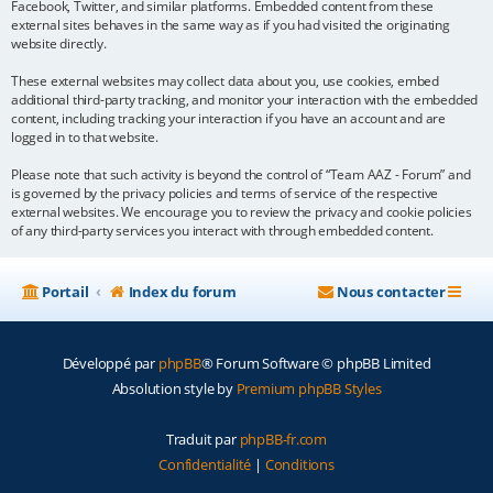
Facebook, Twitter, and similar platforms. Embedded content from these
external sites behaves in the same way as if you had visited the originating
website directly.
These external websites may collect data about you, use cookies, embed
additional third-party tracking, and monitor your interaction with the embedded
content, including tracking your interaction if you have an account and are
logged in to that website.
Please note that such activity is beyond the control of “Team AAZ - Forum” and
is governed by the privacy policies and terms of service of the respective
external websites. We encourage you to review the privacy and cookie policies
of any third-party services you interact with through embedded content.
Portail
Index du forum
Nous contacter
Développé par
phpBB
® Forum Software © phpBB Limited
Absolution style by
Premium phpBB Styles
Traduit par
phpBB-fr.com
Confidentialité
|
Conditions