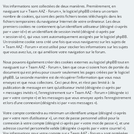
Vos informations sont collectées de deux manières. Premièrement, en
e
naviguant sur « Team AAZ - Forum », le logiciel phpBB créera un certain
r
nombre de cookies, qui sont des petits fichiers textes téléchargés dans les
fichiers temporaires du navigateur Internet de votre ordinateur. Les deux
premiers cookies ne contiennent qu’un identifiant utilisateur (désigné ci-après
par « user-id ») et un identifiant de session invité (désigné ci-après par
« session-id »), qui vous sont automatiquement assignés par le logiciel phpBB.
Un troisième cookie sera créé une fois que vous naviguerez sur les sujets de
« Team AAZ - Forum » et est utilisé pour stocker les informations sur les sujets
que vous avez lus, ce qui améliore votre navigation sur le forum.
Nous pouvons également créer des cookies externes au logiciel phpBB tout en
naviguant sur « Team AAZ - Forum », bien que ceux-ci soient hors de portée du
document qui est prévu pour couvrir seulement les pages créées par le logiciel
phpBB. La seconde manière est de récupérer l’information que vous nous
envoyez et que nous collectons. Ceci peut être, et n’est pas limité à : la
publication de message en tant qu’utilisateur invité (désignée ci-après par
« messages invités »), l’enregistrement sur « Team AAZ - Forum » (désignée ici
par « votre compte ») et les messages que vous envoyez après l’enregistrement
et lors d’une connexion (désignés ici par « vos messages »).
Votre compte contiendra au minimum un identifiant unique (désigné ci-après
par « votre nom d’utilisateur »), un mot de passe personnel utilisé pour la
connexion à votre compte (désigné ci-après par « votre mot de passe »), et une
adresse courriel personnelle valide (désignée ci-après par « votre courriel »).
Vos informations pour votre compte sur « Team AAZ - Forum » sont protégées