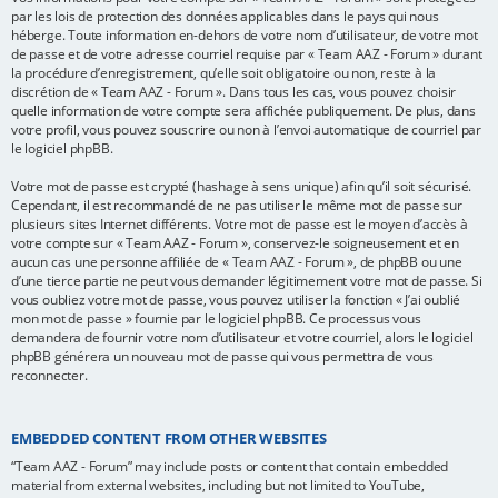
par les lois de protection des données applicables dans le pays qui nous
héberge. Toute information en-dehors de votre nom d’utilisateur, de votre mot
de passe et de votre adresse courriel requise par « Team AAZ - Forum » durant
la procédure d’enregistrement, qu’elle soit obligatoire ou non, reste à la
discrétion de « Team AAZ - Forum ». Dans tous les cas, vous pouvez choisir
quelle information de votre compte sera affichée publiquement. De plus, dans
votre profil, vous pouvez souscrire ou non à l’envoi automatique de courriel par
le logiciel phpBB.
Votre mot de passe est crypté (hashage à sens unique) afin qu’il soit sécurisé.
Cependant, il est recommandé de ne pas utiliser le même mot de passe sur
plusieurs sites Internet différents. Votre mot de passe est le moyen d’accès à
votre compte sur « Team AAZ - Forum », conservez-le soigneusement et en
aucun cas une personne affiliée de « Team AAZ - Forum », de phpBB ou une
d’une tierce partie ne peut vous demander légitimement votre mot de passe. Si
vous oubliez votre mot de passe, vous pouvez utiliser la fonction « J’ai oublié
mon mot de passe » fournie par le logiciel phpBB. Ce processus vous
demandera de fournir votre nom d’utilisateur et votre courriel, alors le logiciel
phpBB générera un nouveau mot de passe qui vous permettra de vous
reconnecter.
EMBEDDED CONTENT FROM OTHER WEBSITES
“Team AAZ - Forum” may include posts or content that contain embedded
material from external websites, including but not limited to YouTube,