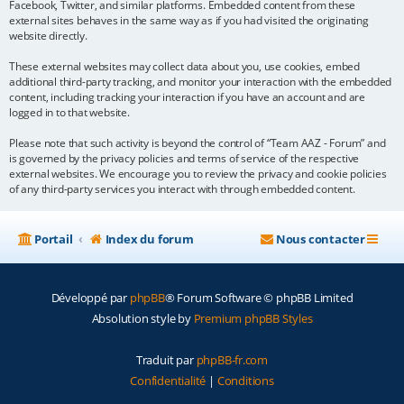
Facebook, Twitter, and similar platforms. Embedded content from these
external sites behaves in the same way as if you had visited the originating
website directly.
These external websites may collect data about you, use cookies, embed
additional third-party tracking, and monitor your interaction with the embedded
content, including tracking your interaction if you have an account and are
logged in to that website.
Please note that such activity is beyond the control of “Team AAZ - Forum” and
is governed by the privacy policies and terms of service of the respective
external websites. We encourage you to review the privacy and cookie policies
of any third-party services you interact with through embedded content.
Portail
Index du forum
Nous contacter
Développé par
phpBB
® Forum Software © phpBB Limited
Absolution style by
Premium phpBB Styles
Traduit par
phpBB-fr.com
Confidentialité
|
Conditions