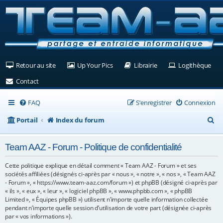
(Ouvre un nouvel onglet)
(Ouvre un nouvel onglet)
(Ouvre un nouvel ongle
(Ouv
Retour au site
Up Your Pics
Librairie
Logithèque
(Ouvre un nouvel onglet)
Contact
FAQ
S’enregistrer
Connexion
R
Portail
Index du forum
e
Team AAZ - Forum - Politique de confidentialité
c
h
Cette politique explique en détail comment « Team AAZ - Forum » et ses
sociétés affiliées (désignés ci-après par « nous », « notre », « nos », « Team AAZ
e
- Forum », « https://www.team-aaz.com/forum ») et phpBB (désigné ci-après par
« ils », « eux », « leur », « logiciel phpBB », « www.phpbb.com », « phpBB
r
Limited », « Équipes phpBB ») utilisent n’importe quelle information collectée
c
pendant n’importe quelle session d’utilisation de votre part (désignée ci-après
par « vos informations »).
h