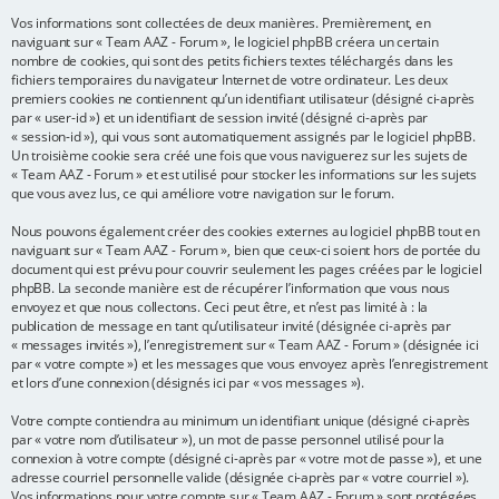
Vos informations sont collectées de deux manières. Premièrement, en
e
naviguant sur « Team AAZ - Forum », le logiciel phpBB créera un certain
r
nombre de cookies, qui sont des petits fichiers textes téléchargés dans les
fichiers temporaires du navigateur Internet de votre ordinateur. Les deux
premiers cookies ne contiennent qu’un identifiant utilisateur (désigné ci-après
par « user-id ») et un identifiant de session invité (désigné ci-après par
« session-id »), qui vous sont automatiquement assignés par le logiciel phpBB.
Un troisième cookie sera créé une fois que vous naviguerez sur les sujets de
« Team AAZ - Forum » et est utilisé pour stocker les informations sur les sujets
que vous avez lus, ce qui améliore votre navigation sur le forum.
Nous pouvons également créer des cookies externes au logiciel phpBB tout en
naviguant sur « Team AAZ - Forum », bien que ceux-ci soient hors de portée du
document qui est prévu pour couvrir seulement les pages créées par le logiciel
phpBB. La seconde manière est de récupérer l’information que vous nous
envoyez et que nous collectons. Ceci peut être, et n’est pas limité à : la
publication de message en tant qu’utilisateur invité (désignée ci-après par
« messages invités »), l’enregistrement sur « Team AAZ - Forum » (désignée ici
par « votre compte ») et les messages que vous envoyez après l’enregistrement
et lors d’une connexion (désignés ici par « vos messages »).
Votre compte contiendra au minimum un identifiant unique (désigné ci-après
par « votre nom d’utilisateur »), un mot de passe personnel utilisé pour la
connexion à votre compte (désigné ci-après par « votre mot de passe »), et une
adresse courriel personnelle valide (désignée ci-après par « votre courriel »).
Vos informations pour votre compte sur « Team AAZ - Forum » sont protégées