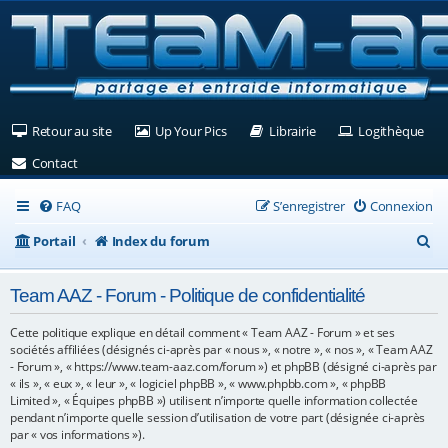
(Ouvre un nouvel onglet)
(Ouvre un nouvel onglet)
(Ouvre un nouvel ongle
(Ouv
Retour au site
Up Your Pics
Librairie
Logithèque
(Ouvre un nouvel onglet)
Contact
FAQ
S’enregistrer
Connexion
R
Portail
Index du forum
e
Team AAZ - Forum - Politique de confidentialité
c
h
Cette politique explique en détail comment « Team AAZ - Forum » et ses
sociétés affiliées (désignés ci-après par « nous », « notre », « nos », « Team AAZ
e
- Forum », « https://www.team-aaz.com/forum ») et phpBB (désigné ci-après par
« ils », « eux », « leur », « logiciel phpBB », « www.phpbb.com », « phpBB
r
Limited », « Équipes phpBB ») utilisent n’importe quelle information collectée
c
pendant n’importe quelle session d’utilisation de votre part (désignée ci-après
par « vos informations »).
h