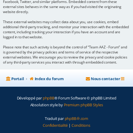
Facebook, Twitter, and similar platforms. Embedded content from these
external sites behaves in the same way as if you had visited the originating
website directly.
These external websites may collect data about you, use cookies, embed
additional third-party tracking, and monitor your interaction with the embedded
content, including tracking your interaction if you have an account and are
logged in to that website.
Please note that such activity is beyond the control of “Team AAZ - Forum” and
is governed by the privacy policies and terms of service of the respective
external websites. We encourage you to review the privacy and cookie policies
of any third-party services you interact with through embedded content.
Portail
Index du forum
Nous contacter
Développé par
phpBB
® Forum Software © phpBB Limited
Absolution style by
Premium phpBB Styles
Traduit par
phpBB-fr.com
Confidentialité
|
Conditions