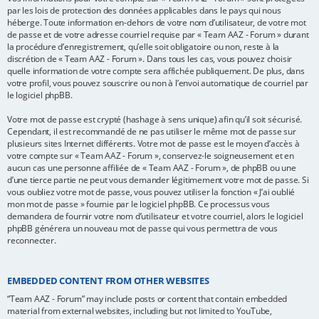
par les lois de protection des données applicables dans le pays qui nous
héberge. Toute information en-dehors de votre nom d’utilisateur, de votre mot
de passe et de votre adresse courriel requise par « Team AAZ - Forum » durant
la procédure d’enregistrement, qu’elle soit obligatoire ou non, reste à la
discrétion de « Team AAZ - Forum ». Dans tous les cas, vous pouvez choisir
quelle information de votre compte sera affichée publiquement. De plus, dans
votre profil, vous pouvez souscrire ou non à l’envoi automatique de courriel par
le logiciel phpBB.
Votre mot de passe est crypté (hashage à sens unique) afin qu’il soit sécurisé.
Cependant, il est recommandé de ne pas utiliser le même mot de passe sur
plusieurs sites Internet différents. Votre mot de passe est le moyen d’accès à
votre compte sur « Team AAZ - Forum », conservez-le soigneusement et en
aucun cas une personne affiliée de « Team AAZ - Forum », de phpBB ou une
d’une tierce partie ne peut vous demander légitimement votre mot de passe. Si
vous oubliez votre mot de passe, vous pouvez utiliser la fonction « J’ai oublié
mon mot de passe » fournie par le logiciel phpBB. Ce processus vous
demandera de fournir votre nom d’utilisateur et votre courriel, alors le logiciel
phpBB générera un nouveau mot de passe qui vous permettra de vous
reconnecter.
EMBEDDED CONTENT FROM OTHER WEBSITES
“Team AAZ - Forum” may include posts or content that contain embedded
material from external websites, including but not limited to YouTube,