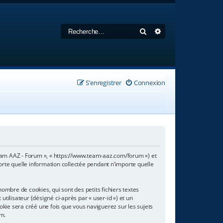
Rechercher
Recherche avancée
S’enregistrer
Connexion
 Team AAZ - Forum », « https://www.team-aaz.com/forum ») et
porte quelle information collectée pendant n’importe quelle
mbre de cookies, qui sont des petits fichiers textes
tilisateur (désigné ci-après par « user-id ») et un
ookie sera créé une fois que vous naviguerez sur les sujets
um.