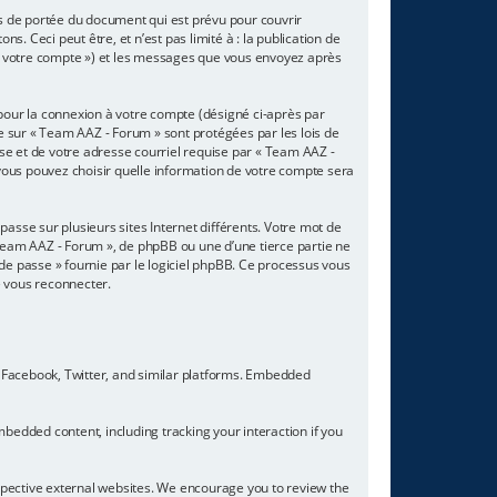
s de portée du document qui est prévu pour couvrir
 Ceci peut être, et n’est pas limité à : la publication de
r « votre compte ») et les messages que vous envoyez après
 pour la connexion à votre compte (désigné ci-après par
te sur « Team AAZ - Forum » sont protégées par les lois de
se et de votre adresse courriel requise par « Team AAZ -
 vous pouvez choisir quelle information de votre compte sera
asse sur plusieurs sites Internet différents. Votre mot de
Team AAZ - Forum », de phpBB ou une d’une tierce partie ne
de passe » fournie par le logiciel phpBB. Ce processus vous
e vous reconnecter.
 Facebook, Twitter, and similar platforms. Embedded
bedded content, including tracking your interaction if you
espective external websites. We encourage you to review the