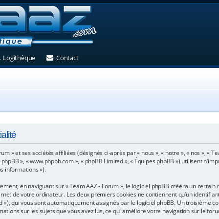
et)
 un nouvel onglet)
(Ouvre un nouvel onglet)
(Ouvre un nouvel onglet)
Logithèque
Contact
alité
m » et ses sociétés affiliées (désignés ci-après par « nous », « notre », « nos », «
iciel phpBB », « www.phpbb.com », « phpBB Limited », « Équipes phpBB ») utilisent n’im
os informations »).
ment, en naviguant sur « Team AAZ - Forum », le logiciel phpBB créera un certain no
net de votre ordinateur. Les deux premiers cookies ne contiennent qu’un identifiant u
n-id »), qui vous sont automatiquement assignés par le logiciel phpBB. Un troisième c
mations sur les sujets que vous avez lus, ce qui améliore votre navigation sur le for