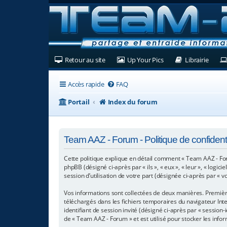
(Ouvre un nouvel onglet)
(Ouvre un nouvel ongl
(Ouvre
Retour au site
Up Your Pics
Librairie
Accès rapide
FAQ
Portail
Index du forum
Team AAZ - Forum - Politique de confidenti
Cette politique explique en détail comment « Team AAZ - Foru
phpBB (désigné ci-après par « ils », « eux », « leur », « log
session d’utilisation de votre part (désignée ci-après par « v
Vos informations sont collectées de deux manières. Première
téléchargés dans les fichiers temporaires du navigateur Inter
identifiant de session invité (désigné ci-après par « sessio
de « Team AAZ - Forum » et est utilisé pour stocker les infor