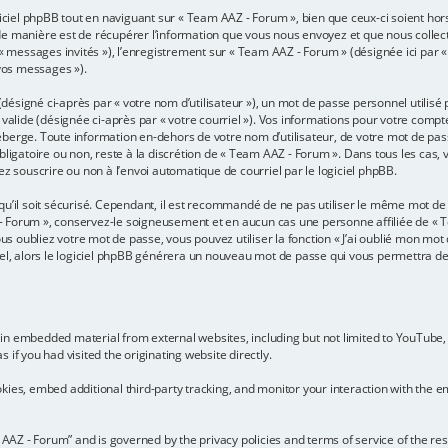
iel phpBB tout en naviguant sur « Team AAZ - Forum », bien que ceux-ci soient hor
 manière est de récupérer l’information que vous nous envoyez et que nous collectons.
r « messages invités »), l’enregistrement sur « Team AAZ - Forum » (désignée ici pa
 vos messages »).
ésigné ci-après par « votre nom d’utilisateur »), un mot de passe personnel utilisé
 valide (désignée ci-après par « votre courriel »). Vos informations pour votre comp
berge. Toute information en-dehors de votre nom d’utilisateur, de votre mot de pas
bligatoire ou non, reste à la discrétion de « Team AAZ - Forum ». Dans tous les cas,
ez souscrire ou non à l’envoi automatique de courriel par le logiciel phpBB.
u’il soit sécurisé. Cependant, il est recommandé de ne pas utiliser le même mot de p
 Forum », conservez-le soigneusement et en aucun cas une personne affiliée de « 
 oubliez votre mot de passe, vous pouvez utiliser la fonction « J’ai oublié mon mot 
iel, alors le logiciel phpBB générera un nouveau mot de passe qui vous permettra d
in embedded material from external websites, including but not limited to YouTube,
if you had visited the originating website directly.
ies, embed additional third-party tracking, and monitor your interaction with the em
m AAZ - Forum” and is governed by the privacy policies and terms of service of the r