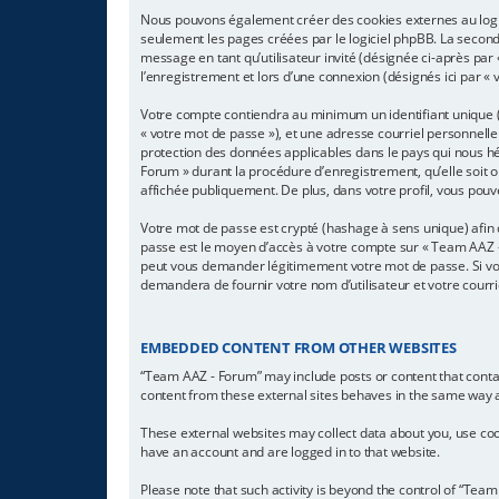
Nous pouvons également créer des cookies externes au logic
seulement les pages créées par le logiciel phpBB. La seconde
message en tant qu’utilisateur invité (désignée ci-après pa
l’enregistrement et lors d’une connexion (désignés ici par «
Votre compte contiendra au minimum un identifiant unique (d
« votre mot de passe »), et une adresse courriel personnelle
protection des données applicables dans le pays qui nous hé
Forum » durant la procédure d’enregistrement, qu’elle soit o
affichée publiquement. De plus, dans votre profil, vous pouv
Votre mot de passe est crypté (hashage à sens unique) afin q
passe est le moyen d’accès à votre compte sur « Team AAZ -
peut vous demander légitimement votre mot de passe. Si vous
demandera de fournir votre nom d’utilisateur et votre courr
EMBEDDED CONTENT FROM OTHER WEBSITES
“Team AAZ - Forum” may include posts or content that conta
content from these external sites behaves in the same way as 
These external websites may collect data about you, use cook
have an account and are logged in to that website.
Please note that such activity is beyond the control of “Tea