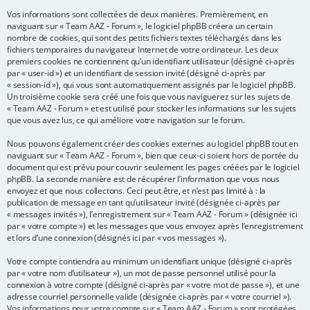
Vos informations sont collectées de deux manières. Premièrement, en
e
naviguant sur « Team AAZ - Forum », le logiciel phpBB créera un certain
r
nombre de cookies, qui sont des petits fichiers textes téléchargés dans les
fichiers temporaires du navigateur Internet de votre ordinateur. Les deux
premiers cookies ne contiennent qu’un identifiant utilisateur (désigné ci-après
par « user-id ») et un identifiant de session invité (désigné ci-après par
« session-id »), qui vous sont automatiquement assignés par le logiciel phpBB.
Un troisième cookie sera créé une fois que vous naviguerez sur les sujets de
« Team AAZ - Forum » et est utilisé pour stocker les informations sur les sujets
que vous avez lus, ce qui améliore votre navigation sur le forum.
Nous pouvons également créer des cookies externes au logiciel phpBB tout en
naviguant sur « Team AAZ - Forum », bien que ceux-ci soient hors de portée du
document qui est prévu pour couvrir seulement les pages créées par le logiciel
phpBB. La seconde manière est de récupérer l’information que vous nous
envoyez et que nous collectons. Ceci peut être, et n’est pas limité à : la
publication de message en tant qu’utilisateur invité (désignée ci-après par
« messages invités »), l’enregistrement sur « Team AAZ - Forum » (désignée ici
par « votre compte ») et les messages que vous envoyez après l’enregistrement
et lors d’une connexion (désignés ici par « vos messages »).
Votre compte contiendra au minimum un identifiant unique (désigné ci-après
par « votre nom d’utilisateur »), un mot de passe personnel utilisé pour la
connexion à votre compte (désigné ci-après par « votre mot de passe »), et une
adresse courriel personnelle valide (désignée ci-après par « votre courriel »).
Vos informations pour votre compte sur « Team AAZ - Forum » sont protégées