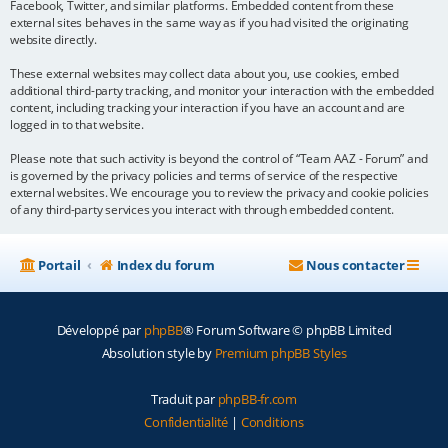
Facebook, Twitter, and similar platforms. Embedded content from these
external sites behaves in the same way as if you had visited the originating
website directly.
These external websites may collect data about you, use cookies, embed
additional third-party tracking, and monitor your interaction with the embedded
content, including tracking your interaction if you have an account and are
logged in to that website.
Please note that such activity is beyond the control of “Team AAZ - Forum” and
is governed by the privacy policies and terms of service of the respective
external websites. We encourage you to review the privacy and cookie policies
of any third-party services you interact with through embedded content.
Portail
Index du forum
Nous contacter
Développé par
phpBB
® Forum Software © phpBB Limited
Absolution style by
Premium phpBB Styles
Traduit par
phpBB-fr.com
Confidentialité
|
Conditions