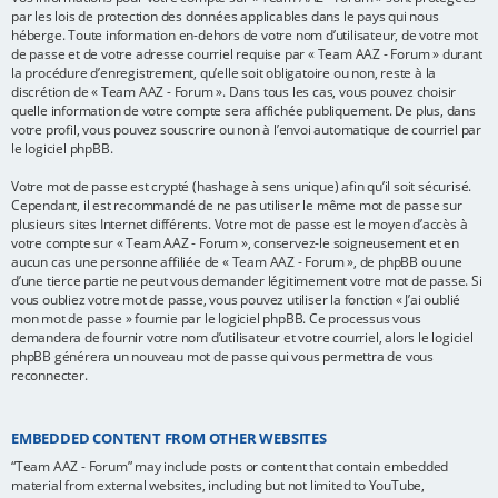
par les lois de protection des données applicables dans le pays qui nous
héberge. Toute information en-dehors de votre nom d’utilisateur, de votre mot
de passe et de votre adresse courriel requise par « Team AAZ - Forum » durant
la procédure d’enregistrement, qu’elle soit obligatoire ou non, reste à la
discrétion de « Team AAZ - Forum ». Dans tous les cas, vous pouvez choisir
quelle information de votre compte sera affichée publiquement. De plus, dans
votre profil, vous pouvez souscrire ou non à l’envoi automatique de courriel par
le logiciel phpBB.
Votre mot de passe est crypté (hashage à sens unique) afin qu’il soit sécurisé.
Cependant, il est recommandé de ne pas utiliser le même mot de passe sur
plusieurs sites Internet différents. Votre mot de passe est le moyen d’accès à
votre compte sur « Team AAZ - Forum », conservez-le soigneusement et en
aucun cas une personne affiliée de « Team AAZ - Forum », de phpBB ou une
d’une tierce partie ne peut vous demander légitimement votre mot de passe. Si
vous oubliez votre mot de passe, vous pouvez utiliser la fonction « J’ai oublié
mon mot de passe » fournie par le logiciel phpBB. Ce processus vous
demandera de fournir votre nom d’utilisateur et votre courriel, alors le logiciel
phpBB générera un nouveau mot de passe qui vous permettra de vous
reconnecter.
EMBEDDED CONTENT FROM OTHER WEBSITES
“Team AAZ - Forum” may include posts or content that contain embedded
material from external websites, including but not limited to YouTube,