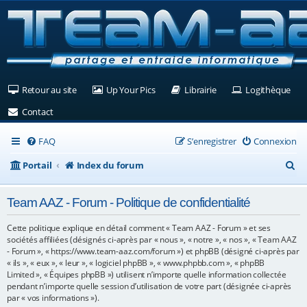
(Ouvre un nouvel onglet)
(Ouvre un nouvel onglet)
(Ouvre un nouvel ongle
(Ouv
Retour au site
Up Your Pics
Librairie
Logithèque
(Ouvre un nouvel onglet)
Contact
FAQ
S’enregistrer
Connexion
R
Portail
Index du forum
e
Team AAZ - Forum - Politique de confidentialité
c
h
Cette politique explique en détail comment « Team AAZ - Forum » et ses
sociétés affiliées (désignés ci-après par « nous », « notre », « nos », « Team AAZ
e
- Forum », « https://www.team-aaz.com/forum ») et phpBB (désigné ci-après par
« ils », « eux », « leur », « logiciel phpBB », « www.phpbb.com », « phpBB
r
Limited », « Équipes phpBB ») utilisent n’importe quelle information collectée
c
pendant n’importe quelle session d’utilisation de votre part (désignée ci-après
par « vos informations »).
h