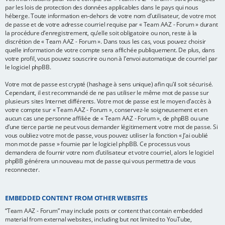
par les lois de protection des données applicables dans le pays qui nous
héberge. Toute information en-dehors de votre nom d’utilisateur, de votre mot
de passe et de votre adresse courriel requise par « Team AAZ - Forum » durant
la procédure d’enregistrement, qu’elle soit obligatoire ou non, reste à la
discrétion de « Team AAZ - Forum ». Dans tous les cas, vous pouvez choisir
quelle information de votre compte sera affichée publiquement. De plus, dans
votre profil, vous pouvez souscrire ou non à l’envoi automatique de courriel par
le logiciel phpBB.
Votre mot de passe est crypté (hashage à sens unique) afin qu’il soit sécurisé.
Cependant, il est recommandé de ne pas utiliser le même mot de passe sur
plusieurs sites Internet différents. Votre mot de passe est le moyen d’accès à
votre compte sur « Team AAZ - Forum », conservez-le soigneusement et en
aucun cas une personne affiliée de « Team AAZ - Forum », de phpBB ou une
d’une tierce partie ne peut vous demander légitimement votre mot de passe. Si
vous oubliez votre mot de passe, vous pouvez utiliser la fonction « J’ai oublié
mon mot de passe » fournie par le logiciel phpBB. Ce processus vous
demandera de fournir votre nom d’utilisateur et votre courriel, alors le logiciel
phpBB générera un nouveau mot de passe qui vous permettra de vous
reconnecter.
EMBEDDED CONTENT FROM OTHER WEBSITES
“Team AAZ - Forum” may include posts or content that contain embedded
material from external websites, including but not limited to YouTube,