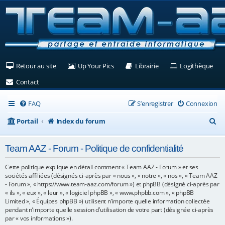
(Ouvre un nouvel onglet)
(Ouvre un nouvel onglet)
(Ouvre un nouvel ongle
(Ouv
Retour au site
Up Your Pics
Librairie
Logithèque
(Ouvre un nouvel onglet)
Contact
FAQ
S’enregistrer
Connexion
R
Portail
Index du forum
e
Team AAZ - Forum - Politique de confidentialité
c
h
Cette politique explique en détail comment « Team AAZ - Forum » et ses
sociétés affiliées (désignés ci-après par « nous », « notre », « nos », « Team AAZ
e
- Forum », « https://www.team-aaz.com/forum ») et phpBB (désigné ci-après par
« ils », « eux », « leur », « logiciel phpBB », « www.phpbb.com », « phpBB
r
Limited », « Équipes phpBB ») utilisent n’importe quelle information collectée
c
pendant n’importe quelle session d’utilisation de votre part (désignée ci-après
par « vos informations »).
h