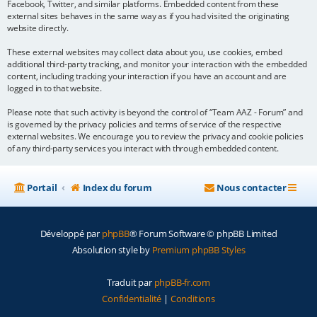
Facebook, Twitter, and similar platforms. Embedded content from these
external sites behaves in the same way as if you had visited the originating
website directly.
These external websites may collect data about you, use cookies, embed
additional third-party tracking, and monitor your interaction with the embedded
content, including tracking your interaction if you have an account and are
logged in to that website.
Please note that such activity is beyond the control of “Team AAZ - Forum” and
is governed by the privacy policies and terms of service of the respective
external websites. We encourage you to review the privacy and cookie policies
of any third-party services you interact with through embedded content.
Portail
Index du forum
Nous contacter
Développé par
phpBB
® Forum Software © phpBB Limited
Absolution style by
Premium phpBB Styles
Traduit par
phpBB-fr.com
Confidentialité
|
Conditions