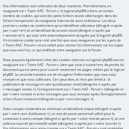
Vos informations sont collectées de deux manières. Premièrement, en
e
naviguant sur « Team AAZ - Forum », le logiciel phpBB créera un certain
r
nombre de cookies, qui sont des petits fichiers textes téléchargés dans les
fichiers temporaires du navigateur Internet de votre ordinateur. Les deux
premiers cookies ne contiennent qu’un identifiant utilisateur (désigné ci-après
par « user-id ») et un identifiant de session invité (désigné ci-après par
« session-id »), qui vous sont automatiquement assignés par le logiciel phpBB.
Un troisième cookie sera créé une fois que vous naviguerez sur les sujets de
« Team AAZ - Forum » et est utilisé pour stocker les informations sur les sujets
que vous avez lus, ce qui améliore votre navigation sur le forum.
Nous pouvons également créer des cookies externes au logiciel phpBB tout en
naviguant sur « Team AAZ - Forum », bien que ceux-ci soient hors de portée du
document qui est prévu pour couvrir seulement les pages créées par le logiciel
phpBB. La seconde manière est de récupérer l’information que vous nous
envoyez et que nous collectons. Ceci peut être, et n’est pas limité à : la
publication de message en tant qu’utilisateur invité (désignée ci-après par
« messages invités »), l’enregistrement sur « Team AAZ - Forum » (désignée ici
par « votre compte ») et les messages que vous envoyez après l’enregistrement
et lors d’une connexion (désignés ici par « vos messages »).
Votre compte contiendra au minimum un identifiant unique (désigné ci-après
par « votre nom d’utilisateur »), un mot de passe personnel utilisé pour la
connexion à votre compte (désigné ci-après par « votre mot de passe »), et une
adresse courriel personnelle valide (désignée ci-après par « votre courriel »).
Vos informations pour votre compte sur « Team AAZ - Forum » sont protégées