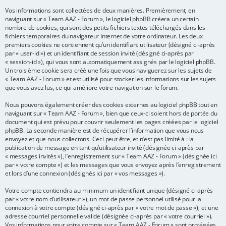
Vos informations sont collectées de deux manières. Premièrement, en
e
naviguant sur « Team AAZ - Forum », le logiciel phpBB créera un certain
r
nombre de cookies, qui sont des petits fichiers textes téléchargés dans les
fichiers temporaires du navigateur Internet de votre ordinateur. Les deux
premiers cookies ne contiennent qu’un identifiant utilisateur (désigné ci-après
par « user-id ») et un identifiant de session invité (désigné ci-après par
« session-id »), qui vous sont automatiquement assignés par le logiciel phpBB.
Un troisième cookie sera créé une fois que vous naviguerez sur les sujets de
« Team AAZ - Forum » et est utilisé pour stocker les informations sur les sujets
que vous avez lus, ce qui améliore votre navigation sur le forum.
Nous pouvons également créer des cookies externes au logiciel phpBB tout en
naviguant sur « Team AAZ - Forum », bien que ceux-ci soient hors de portée du
document qui est prévu pour couvrir seulement les pages créées par le logiciel
phpBB. La seconde manière est de récupérer l’information que vous nous
envoyez et que nous collectons. Ceci peut être, et n’est pas limité à : la
publication de message en tant qu’utilisateur invité (désignée ci-après par
« messages invités »), l’enregistrement sur « Team AAZ - Forum » (désignée ici
par « votre compte ») et les messages que vous envoyez après l’enregistrement
et lors d’une connexion (désignés ici par « vos messages »).
Votre compte contiendra au minimum un identifiant unique (désigné ci-après
par « votre nom d’utilisateur »), un mot de passe personnel utilisé pour la
connexion à votre compte (désigné ci-après par « votre mot de passe »), et une
adresse courriel personnelle valide (désignée ci-après par « votre courriel »).
Vos informations pour votre compte sur « Team AAZ - Forum » sont protégées