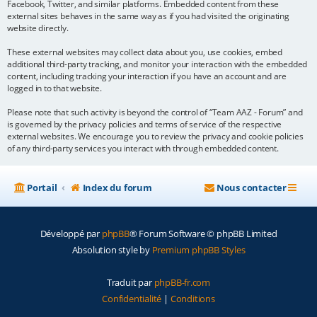
Facebook, Twitter, and similar platforms. Embedded content from these
external sites behaves in the same way as if you had visited the originating
website directly.
These external websites may collect data about you, use cookies, embed
additional third-party tracking, and monitor your interaction with the embedded
content, including tracking your interaction if you have an account and are
logged in to that website.
Please note that such activity is beyond the control of “Team AAZ - Forum” and
is governed by the privacy policies and terms of service of the respective
external websites. We encourage you to review the privacy and cookie policies
of any third-party services you interact with through embedded content.
Portail
Index du forum
Nous contacter
Développé par
phpBB
® Forum Software © phpBB Limited
Absolution style by
Premium phpBB Styles
Traduit par
phpBB-fr.com
Confidentialité
|
Conditions