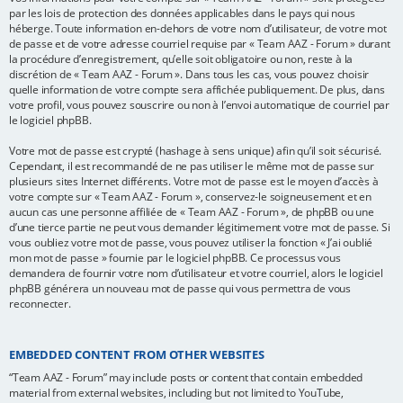
par les lois de protection des données applicables dans le pays qui nous
héberge. Toute information en-dehors de votre nom d’utilisateur, de votre mot
de passe et de votre adresse courriel requise par « Team AAZ - Forum » durant
la procédure d’enregistrement, qu’elle soit obligatoire ou non, reste à la
discrétion de « Team AAZ - Forum ». Dans tous les cas, vous pouvez choisir
quelle information de votre compte sera affichée publiquement. De plus, dans
votre profil, vous pouvez souscrire ou non à l’envoi automatique de courriel par
le logiciel phpBB.
Votre mot de passe est crypté (hashage à sens unique) afin qu’il soit sécurisé.
Cependant, il est recommandé de ne pas utiliser le même mot de passe sur
plusieurs sites Internet différents. Votre mot de passe est le moyen d’accès à
votre compte sur « Team AAZ - Forum », conservez-le soigneusement et en
aucun cas une personne affiliée de « Team AAZ - Forum », de phpBB ou une
d’une tierce partie ne peut vous demander légitimement votre mot de passe. Si
vous oubliez votre mot de passe, vous pouvez utiliser la fonction « J’ai oublié
mon mot de passe » fournie par le logiciel phpBB. Ce processus vous
demandera de fournir votre nom d’utilisateur et votre courriel, alors le logiciel
phpBB générera un nouveau mot de passe qui vous permettra de vous
reconnecter.
EMBEDDED CONTENT FROM OTHER WEBSITES
“Team AAZ - Forum” may include posts or content that contain embedded
material from external websites, including but not limited to YouTube,