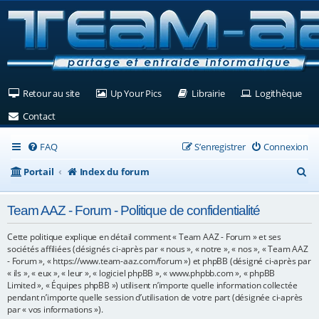
(Ouvre un nouvel onglet)
(Ouvre un nouvel onglet)
(Ouvre un nouvel ongle
(Ouv
Retour au site
Up Your Pics
Librairie
Logithèque
(Ouvre un nouvel onglet)
Contact
FAQ
S’enregistrer
Connexion
R
Portail
Index du forum
e
Team AAZ - Forum - Politique de confidentialité
c
h
Cette politique explique en détail comment « Team AAZ - Forum » et ses
sociétés affiliées (désignés ci-après par « nous », « notre », « nos », « Team AAZ
e
- Forum », « https://www.team-aaz.com/forum ») et phpBB (désigné ci-après par
« ils », « eux », « leur », « logiciel phpBB », « www.phpbb.com », « phpBB
r
Limited », « Équipes phpBB ») utilisent n’importe quelle information collectée
c
pendant n’importe quelle session d’utilisation de votre part (désignée ci-après
par « vos informations »).
h