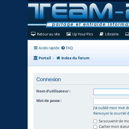
(Ouvre un nouvel onglet)
(Ouvre un nouvel ongl
(Ouvre
Retour au site
Up Your Pics
Librairie
Accès rapide
FAQ
Portail
Index du forum
Connexion
Nom d’utilisateur :
Mot de passe :
J’ai oublié mon mot d
Renvoyer le courriel 
Se souvenir de mo
Cacher mon statut 