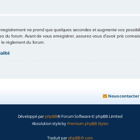
enregistrement ne prend que quelques secondes et augmente vos possibili
 du forum. Avant de vous enregistrer, assurez-vous d’avoir pris connaissa
ut le règlement du forum.
alité
Nous contacter
Développé par
phpBB
® Forum Software © phpBB Limited
Absolution style by
Premium phpBB Styles
Traduit par
phpBB-fr.com