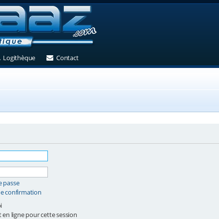
et)
 un nouvel onglet)
(Ouvre un nouvel onglet)
(Ouvre un nouvel onglet)
Logithèque
Contact
e passe
de confirmation
i
en ligne pour cette session