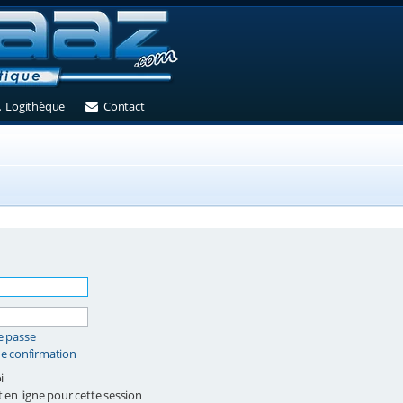
et)
 un nouvel onglet)
(Ouvre un nouvel onglet)
(Ouvre un nouvel onglet)
Logithèque
Contact
e passe
de confirmation
i
en ligne pour cette session