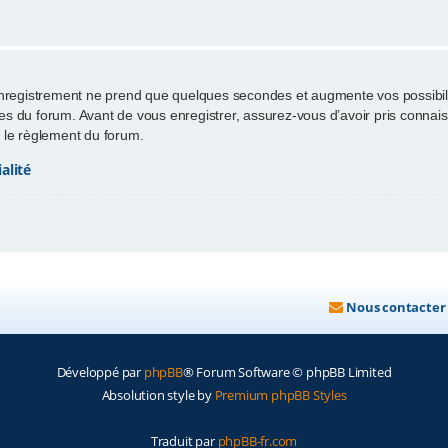
enregistrement ne prend que quelques secondes et augmente vos possibili
 du forum. Avant de vous enregistrer, assurez-vous d’avoir pris connaissa
ut le règlement du forum.
alité
Nous contacter
Développé par
phpBB
® Forum Software © phpBB Limited
Absolution style by
Premium phpBB Styles
Traduit par
phpBB-fr.com