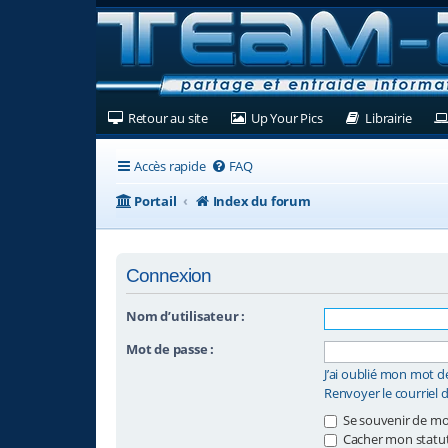
(Ouvre un nouvel onglet)
(Ouvre un nouvel ongl
(Ouvre
Retour au site
Up Your Pics
Librairie
Accès rapide
FAQ
Portail
Index du forum
Connexion
Nom d’utilisateur :
Mot de passe :
J’ai oublié mon mot d
Renvoyer le courriel 
Se souvenir de mo
Cacher mon statut 