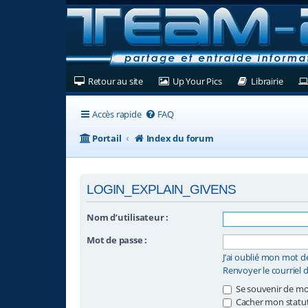
(Ouvre un nouvel onglet)
(Ouvre un nouvel ongl
(Ouvre
Retour au site
Up Your Pics
Librairie
Accès rapide
FAQ
Portail
Index du forum
LOGIN_EXPLAIN_GIVENS
Nom d’utilisateur :
Mot de passe :
J’ai oublié mon mot d
Renvoyer le courriel 
Se souvenir de mo
Cacher mon statut 