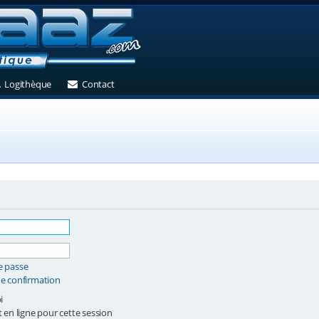
et)
 un nouvel onglet)
(Ouvre un nouvel onglet)
(Ouvre un nouvel onglet)
Logithèque
Contact
e passe
de confirmation
i
en ligne pour cette session