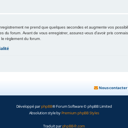
enregistrement ne prend que quelques secondes et augmente vos possibili
 du forum. Avant de vous enregistrer, assurez-vous d’avoir pris connaissa
ut le règlement du forum.
alité
Nous contacter
Développé par
phpBB
® Forum Software © phpBB Limited
Absolution style by
Premium phpBB Styles
Traduit par
phpBB-fr.com