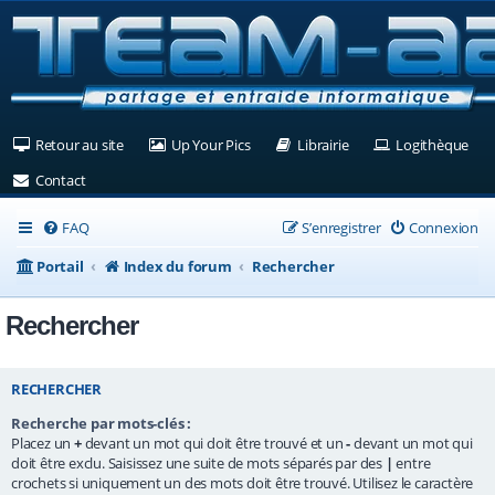
(Ouvre un nouvel onglet)
(Ouvre un nouvel onglet)
(Ouvre un nouvel ongle
(Ouv
Retour au site
Up Your Pics
Librairie
Logithèque
(Ouvre un nouvel onglet)
Contact
FAQ
S’enregistrer
Connexion
Portail
Index du forum
Rechercher
Rechercher
RECHERCHER
Recherche par mots-clés :
Placez un
+
devant un mot qui doit être trouvé et un
-
devant un mot qui
doit être exclu. Saisissez une suite de mots séparés par des
|
entre
crochets si uniquement un des mots doit être trouvé. Utilisez le caractère