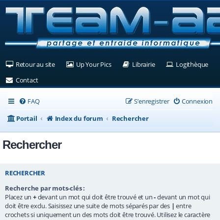
(Ouvre un nouvel onglet)
(Ouvre un nouvel onglet)
(Ouvre un nouvel ongle
(Ouv
Retour au site
Up Your Pics
Librairie
Logithèque
(Ouvre un nouvel onglet)
Contact
FAQ
S’enregistrer
Connexion
Portail
Index du forum
Rechercher
Rechercher
RECHERCHER
Recherche par mots-clés :
Placez un
+
devant un mot qui doit être trouvé et un
-
devant un mot qui
doit être exclu. Saisissez une suite de mots séparés par des
|
entre
crochets si uniquement un des mots doit être trouvé. Utilisez le caractère