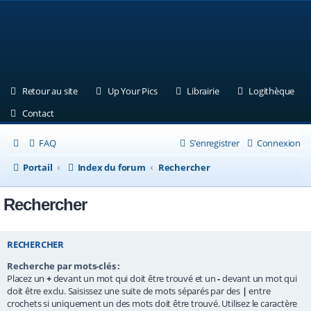
(Ouvre un nouvel onglet)
(Ouvre un nouvel onglet)
(Ouvre un nouvel ongle
(Ouv
Retour au site
Up Your Pics
Librairie
Logithèque
(Ouvre un nouvel onglet)
Contact
FAQ
S’enregistrer
Connexion
Portail
Index du forum
Rechercher
Rechercher
RECHERCHER
Recherche par mots-clés :
Placez un
+
devant un mot qui doit être trouvé et un
-
devant un mot qui
doit être exclu. Saisissez une suite de mots séparés par des
|
entre
crochets si uniquement un des mots doit être trouvé. Utilisez le caractère