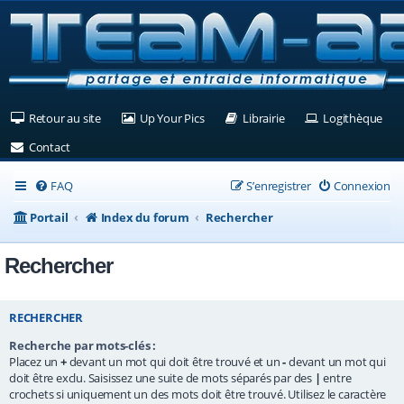
(Ouvre un nouvel onglet)
(Ouvre un nouvel onglet)
(Ouvre un nouvel ongle
(Ouv
Retour au site
Up Your Pics
Librairie
Logithèque
(Ouvre un nouvel onglet)
Contact
FAQ
S’enregistrer
Connexion
Portail
Index du forum
Rechercher
Rechercher
RECHERCHER
Recherche par mots-clés :
Placez un
+
devant un mot qui doit être trouvé et un
-
devant un mot qui
doit être exclu. Saisissez une suite de mots séparés par des
|
entre
crochets si uniquement un des mots doit être trouvé. Utilisez le caractère