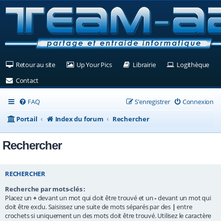
(Ouvre un nouvel onglet)
(Ouvre un nouvel onglet)
(Ouvre un nouvel ongle
(Ouv
Retour au site
Up Your Pics
Librairie
Logithèque
(Ouvre un nouvel onglet)
Contact
FAQ
S’enregistrer
Connexion
Portail
Index du forum
Rechercher
Rechercher
RECHERCHER
Recherche par mots-clés :
Placez un
+
devant un mot qui doit être trouvé et un
-
devant un mot qui
doit être exclu. Saisissez une suite de mots séparés par des
|
entre
crochets si uniquement un des mots doit être trouvé. Utilisez le caractère