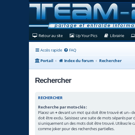
(Ouvre un nouvel onglet)
(Ouvre un nouvel ongl
(Ouvre
Retour au site
Up Your Pics
Librairie
Accès rapide
FAQ
Portail
Index du forum
Rechercher
Rechercher
RECHERCHER
Recherche par mots-clés :
Placez un
+
devant un mot qui doit être trouvé et un
-
de
doit être exclu. Saisissez une suite de mots séparés par 
si uniquement un des mots doit être trouvé. Utilisez le ca
comme joker pour des recherches partielles.