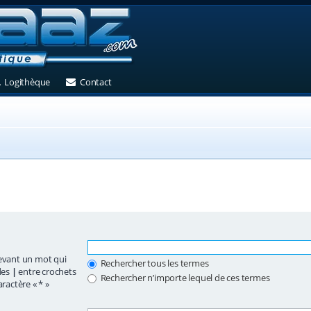
et)
 un nouvel onglet)
(Ouvre un nouvel onglet)
(Ouvre un nouvel onglet)
Logithèque
Contact
vant un mot qui
Rechercher tous les termes
des
|
entre crochets
Rechercher n’importe lequel de ces termes
ractère « * »