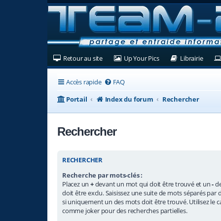
(Ouvre un nouvel onglet)
(Ouvre un nouvel ongl
(Ouvre
Retour au site
Up Your Pics
Librairie
Accès rapide
FAQ
Portail
Index du forum
Rechercher
Rechercher
RECHERCHER
Recherche par mots-clés :
Placez un
+
devant un mot qui doit être trouvé et un
-
de
doit être exclu. Saisissez une suite de mots séparés par 
si uniquement un des mots doit être trouvé. Utilisez le ca
comme joker pour des recherches partielles.