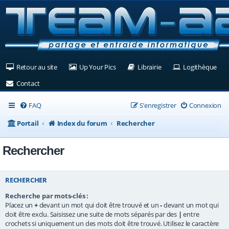
(Ouvre un nouvel onglet)
(Ouvre un nouvel onglet)
(Ouvre un nouvel ongle
(Ouv
Retour au site
Up Your Pics
Librairie
Logithèque
(Ouvre un nouvel onglet)
Contact
FAQ
S’enregistrer
Connexion
Portail
Index du forum
Rechercher
Rechercher
RECHERCHER
Recherche par mots-clés :
Placez un
+
devant un mot qui doit être trouvé et un
-
devant un mot qui
doit être exclu. Saisissez une suite de mots séparés par des
|
entre
crochets si uniquement un des mots doit être trouvé. Utilisez le caractère