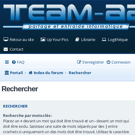
(Ouvre un nouvel onglet)
(Ouvre un nouvel onglet)
(Ouvre un nouvel ongle
(Ouv
Retour au site
Up Your Pics
Librairie
Logithèque
(Ouvre un nouvel onglet)
Contact
FAQ
S’enregistrer
Connexion
Portail
Index du forum
Rechercher
Rechercher
RECHERCHER
Recherche par mots-clés :
Placez un
+
devant un mot qui doit être trouvé et un
-
devant un mot qui
doit être exclu. Saisissez une suite de mots séparés par des
|
entre
crochets si uniquement un des mots doit être trouvé. Utilisez le caractère