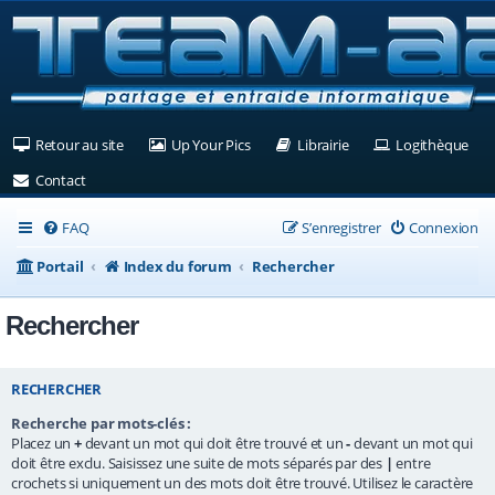
(Ouvre un nouvel onglet)
(Ouvre un nouvel onglet)
(Ouvre un nouvel ongle
(Ouv
Retour au site
Up Your Pics
Librairie
Logithèque
(Ouvre un nouvel onglet)
Contact
FAQ
S’enregistrer
Connexion
Portail
Index du forum
Rechercher
Rechercher
RECHERCHER
Recherche par mots-clés :
Placez un
+
devant un mot qui doit être trouvé et un
-
devant un mot qui
doit être exclu. Saisissez une suite de mots séparés par des
|
entre
crochets si uniquement un des mots doit être trouvé. Utilisez le caractère