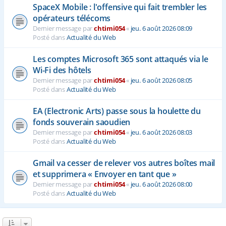
SpaceX Mobile : l'offensive qui fait trembler les
opérateurs télécoms
Dernier message par
chtimi054
«
jeu. 6 août 2026 08:09
Posté dans
Actualité du Web
Les comptes Microsoft 365 sont attaqués via le
Wi-Fi des hôtels
Dernier message par
chtimi054
«
jeu. 6 août 2026 08:05
Posté dans
Actualité du Web
EA (Electronic Arts) passe sous la houlette du
fonds souverain saoudien
Dernier message par
chtimi054
«
jeu. 6 août 2026 08:03
Posté dans
Actualité du Web
Gmail va cesser de relever vos autres boîtes mail
et supprimera « Envoyer en tant que »
Dernier message par
chtimi054
«
jeu. 6 août 2026 08:00
Posté dans
Actualité du Web