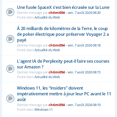
Une fusée SpaceX s'est bien écrasée sur la Lune
Dernier message par
chtimi054
«
ven. 7 août 2026 08:20
Posté dans
Actualité du Web
À 20 milliards de kilomètres de la Terre, le coup
de poker électrique pour préserver Voyager 2 a
payé
Dernier message par
chtimi054
«
ven. 7 août 2026 08:18
Posté dans
Actualité du Web
L'agent IA de Perplexity peut-il faire ses courses
sur Amazon ?
Dernier message par
chtimi054
«
ven. 7 août 2026 08:15
Posté dans
Actualité du Web
Windows 11, les “Insiders” doivent
impérativement mettre à jour leur PC avant le 11
août
Dernier message par
chtimi054
«
ven. 7 août 2026 08:10
Posté dans
Windows 11