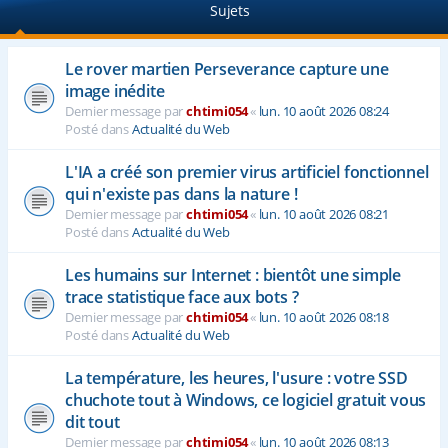
Sujets
e
r
Le rover martien Perseverance capture une
image inédite
Dernier message par
chtimi054
«
lun. 10 août 2026 08:24
Posté dans
Actualité du Web
L'IA a créé son premier virus artificiel fonctionnel
qui n'existe pas dans la nature !
Dernier message par
chtimi054
«
lun. 10 août 2026 08:21
Posté dans
Actualité du Web
Les humains sur Internet : bientôt une simple
trace statistique face aux bots ?
Dernier message par
chtimi054
«
lun. 10 août 2026 08:18
Posté dans
Actualité du Web
La température, les heures, l'usure : votre SSD
chuchote tout à Windows, ce logiciel gratuit vous
dit tout
Dernier message par
chtimi054
«
lun. 10 août 2026 08:13