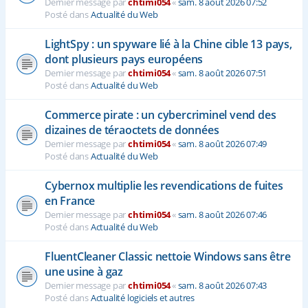
Dernier message par
chtimi054
«
sam. 8 août 2026 07:52
Posté dans
Actualité du Web
LightSpy : un spyware lié à la Chine cible 13 pays,
dont plusieurs pays européens
Dernier message par
chtimi054
«
sam. 8 août 2026 07:51
Posté dans
Actualité du Web
Commerce pirate : un cybercriminel vend des
dizaines de téraoctets de données
Dernier message par
chtimi054
«
sam. 8 août 2026 07:49
Posté dans
Actualité du Web
Cybernox multiplie les revendications de fuites
en France
Dernier message par
chtimi054
«
sam. 8 août 2026 07:46
Posté dans
Actualité du Web
FluentCleaner Classic nettoie Windows sans être
une usine à gaz
Dernier message par
chtimi054
«
sam. 8 août 2026 07:43
Posté dans
Actualité logiciels et autres