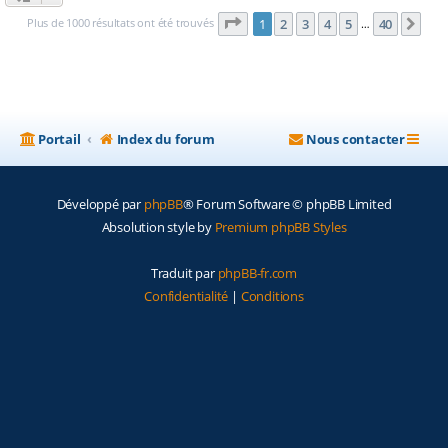
Page
1
sur
40
Plus de 1000 résultats ont été trouvés
1
2
3
4
5
40
Sui
…
Portail
Index du forum
Nous contacter
Développé par
phpBB
® Forum Software © phpBB Limited
Absolution style by
Premium phpBB Styles
Traduit par
phpBB-fr.com
Confidentialité
|
Conditions