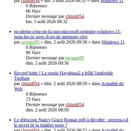
par
chtimi054
»
lun. 3 août 2026 08:32
» dans
Windows 11
0
Réponses
66
Vues
Dernier message
par
chtimi054
lun. 3 août 2026 08:32
en-pleine-crise-de-la-ram-microsoft-optimise-windows-11-
pour-les-pc-avec-8-go-de-memoire-vive
par
rayman95
»
dim. 2 août 2026 09:36
» dans
Windows 11
0
Réponses
90
Vues
Dernier message
par
rayman95
dim. 2 août 2026 09:36
Record battu ! La sonde Hayabusa2 a frôlé l'astéroïde
Torifune
par
chtimi054
»
dim. 2 août 2026 08:59
» dans
Actualité du
Web
0
Réponses
73
Vues
Dernier message
par
chtimi054
dim. 2 août 2026 08:59
Le télescope Nancy Grace Roman prêt à décoller : percera-t-il
le secret de la matière noire ?
par
chtimi054
»
dim. 2 août 2026 08:52
» dans
Actualité du