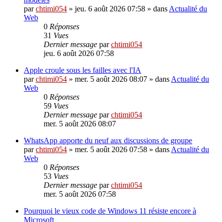
par
chtimi054
»
jeu. 6 août 2026 07:58
» dans
Actualité du
Web
0
Réponses
31
Vues
Dernier message
par
chtimi054
jeu. 6 août 2026 07:58
Apple croule sous les failles avec l'IA
par
chtimi054
»
mer. 5 août 2026 08:07
» dans
Actualité du
Web
0
Réponses
59
Vues
Dernier message
par
chtimi054
mer. 5 août 2026 08:07
WhatsApp apporte du neuf aux discussions de groupe
par
chtimi054
»
mer. 5 août 2026 07:58
» dans
Actualité du
Web
0
Réponses
53
Vues
Dernier message
par
chtimi054
mer. 5 août 2026 07:58
Pourquoi le vieux code de Windows 11 résiste encore à
Microsoft