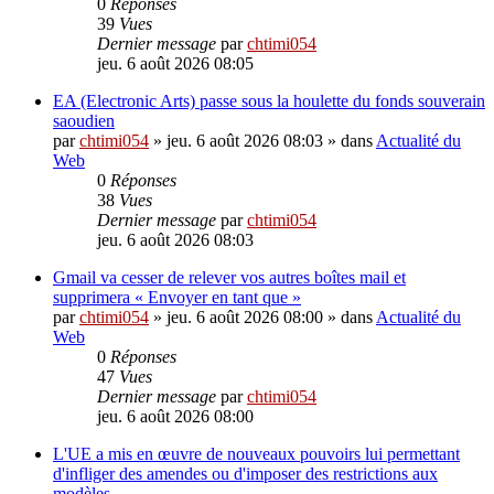
0
Réponses
39
Vues
Dernier message
par
chtimi054
jeu. 6 août 2026 08:05
EA (Electronic Arts) passe sous la houlette du fonds souverain
saoudien
par
chtimi054
»
jeu. 6 août 2026 08:03
» dans
Actualité du
Web
0
Réponses
38
Vues
Dernier message
par
chtimi054
jeu. 6 août 2026 08:03
Gmail va cesser de relever vos autres boîtes mail et
supprimera « Envoyer en tant que »
par
chtimi054
»
jeu. 6 août 2026 08:00
» dans
Actualité du
Web
0
Réponses
47
Vues
Dernier message
par
chtimi054
jeu. 6 août 2026 08:00
L'UE a mis en œuvre de nouveaux pouvoirs lui permettant
d'infliger des amendes ou d'imposer des restrictions aux
modèles