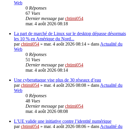
Web
0
Réponses
67
Vues
Dernier message
par
chtimi054
mar. 4 août 2026 08:18
La part de marché de Linux sur le desktop dépasse désormais
les 10 % en Amérique du Nord...
par
chtimi054
»
mar. 4 août 2026 08:14
» dans
Actualité du
Web
0
Réponses
51
Vues
Dernier message
par
chtimi054
mar. 4 août 2026 08:14
Une cyberattaque vise plus de 30 réseaux d’eau
par
chtimi054
»
mar. 4 août 2026 08:08
» dans
Actualité du
Web
0
Réponses
48
Vues
Dernier message
par
chtimi054
mar. 4 août 2026 08:08
L’UE valide une initiative contre l’identité numérique
par
chtimi054
»
mar. 4 août 2026 08:06
» dans
Actualité du