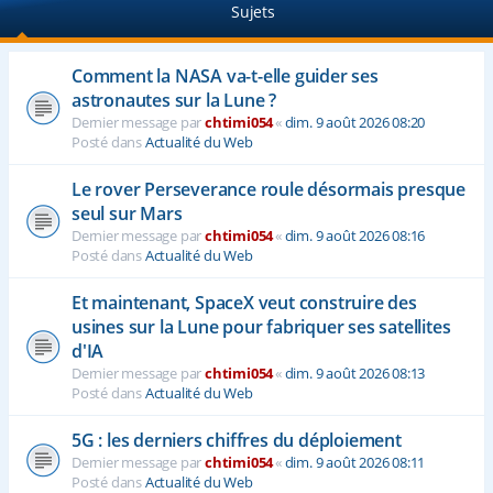
Sujets
e
r
Comment la NASA va-t-elle guider ses
astronautes sur la Lune ?
Dernier message par
chtimi054
«
dim. 9 août 2026 08:20
Posté dans
Actualité du Web
Le rover Perseverance roule désormais presque
seul sur Mars
Dernier message par
chtimi054
«
dim. 9 août 2026 08:16
Posté dans
Actualité du Web
Et maintenant, SpaceX veut construire des
usines sur la Lune pour fabriquer ses satellites
d'IA
Dernier message par
chtimi054
«
dim. 9 août 2026 08:13
Posté dans
Actualité du Web
5G : les derniers chiffres du déploiement
Dernier message par
chtimi054
«
dim. 9 août 2026 08:11
Posté dans
Actualité du Web