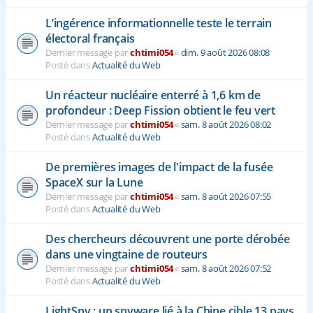
L’ingérence informationnelle teste le terrain
électoral français
Dernier message par
chtimi054
«
dim. 9 août 2026 08:08
Posté dans
Actualité du Web
Un réacteur nucléaire enterré à 1,6 km de
profondeur : Deep Fission obtient le feu vert
Dernier message par
chtimi054
«
sam. 8 août 2026 08:02
Posté dans
Actualité du Web
De premières images de l'impact de la fusée
SpaceX sur la Lune
Dernier message par
chtimi054
«
sam. 8 août 2026 07:55
Posté dans
Actualité du Web
Des chercheurs découvrent une porte dérobée
dans une vingtaine de routeurs
Dernier message par
chtimi054
«
sam. 8 août 2026 07:52
Posté dans
Actualité du Web
LightSpy : un spyware lié à la Chine cible 13 pays,