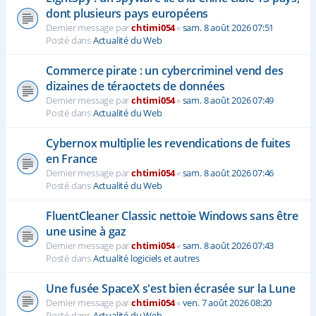
dont plusieurs pays européens
Dernier message par
chtimi054
«
sam. 8 août 2026 07:51
Posté dans
Actualité du Web
Commerce pirate : un cybercriminel vend des
dizaines de téraoctets de données
Dernier message par
chtimi054
«
sam. 8 août 2026 07:49
Posté dans
Actualité du Web
Cybernox multiplie les revendications de fuites
en France
Dernier message par
chtimi054
«
sam. 8 août 2026 07:46
Posté dans
Actualité du Web
FluentCleaner Classic nettoie Windows sans être
une usine à gaz
Dernier message par
chtimi054
«
sam. 8 août 2026 07:43
Posté dans
Actualité logiciels et autres
Une fusée SpaceX s'est bien écrasée sur la Lune
Dernier message par
chtimi054
«
ven. 7 août 2026 08:20
Posté dans
Actualité du Web