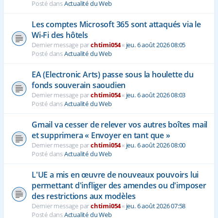
Posté dans
Actualité du Web
Les comptes Microsoft 365 sont attaqués via le
Wi-Fi des hôtels
Dernier message par
chtimi054
«
jeu. 6 août 2026 08:05
Posté dans
Actualité du Web
EA (Electronic Arts) passe sous la houlette du
fonds souverain saoudien
Dernier message par
chtimi054
«
jeu. 6 août 2026 08:03
Posté dans
Actualité du Web
Gmail va cesser de relever vos autres boîtes mail
et supprimera « Envoyer en tant que »
Dernier message par
chtimi054
«
jeu. 6 août 2026 08:00
Posté dans
Actualité du Web
L'UE a mis en œuvre de nouveaux pouvoirs lui
permettant d'infliger des amendes ou d'imposer
des restrictions aux modèles
Dernier message par
chtimi054
«
jeu. 6 août 2026 07:58
Posté dans
Actualité du Web