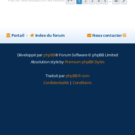
Page
1
sur
40
Plus de 1000 résultats ont été trouvés
1
2
3
4
5
40
Sui
…
Portail
Index du forum
Nous contacter
Développé par
phpBB
® Forum Software © phpBB Limited
Absolution style by
Premium phpBB Styles
Traduit par
phpBB-fr.com
Confidentialité
|
Conditions