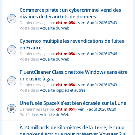
Commerce pirate : un cybercriminel vend des
dizaines de téraoctets de données
Dernier message par
chtimi054
«
sam. 8 août 2026 07:49
Posté dans
Actualité du Web
Cybernox multiplie les revendications de fuites
en France
Dernier message par
chtimi054
«
sam. 8 août 2026 07:46
Posté dans
Actualité du Web
FluentCleaner Classic nettoie Windows sans être
une usine à gaz
Dernier message par
chtimi054
«
sam. 8 août 2026 07:43
Posté dans
Actualité logiciels et autres
Une fusée SpaceX s'est bien écrasée sur la Lune
Dernier message par
chtimi054
«
ven. 7 août 2026 08:20
Posté dans
Actualité du Web
À 20 milliards de kilomètres de la Terre, le coup
de poker électrique pour préserver Voyager 2 a