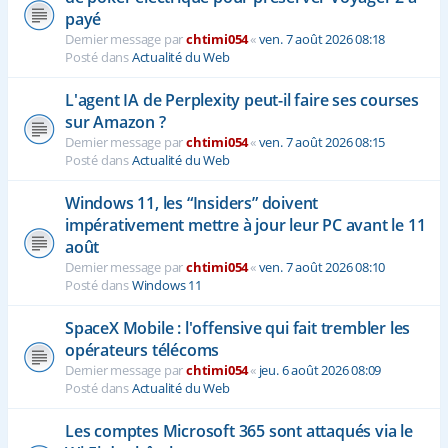
payé
Dernier message par
chtimi054
«
ven. 7 août 2026 08:18
Posté dans
Actualité du Web
L'agent IA de Perplexity peut-il faire ses courses
sur Amazon ?
Dernier message par
chtimi054
«
ven. 7 août 2026 08:15
Posté dans
Actualité du Web
Windows 11, les “Insiders” doivent
impérativement mettre à jour leur PC avant le 11
août
Dernier message par
chtimi054
«
ven. 7 août 2026 08:10
Posté dans
Windows 11
SpaceX Mobile : l'offensive qui fait trembler les
opérateurs télécoms
Dernier message par
chtimi054
«
jeu. 6 août 2026 08:09
Posté dans
Actualité du Web
Les comptes Microsoft 365 sont attaqués via le