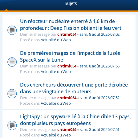
Sujets
e
r
Un réacteur nucléaire enterré à 1,6 km de
profondeur : Deep Fission obtient le feu vert
Dernier message par
chtimi054
«
sam. 8 août 2026 08:02
Posté dans
Actualité du Web
De premières images de l'impact de la fusée
SpaceX sur la Lune
Dernier message par
chtimi054
«
sam. 8 août 2026 07:55
Posté dans
Actualité du Web
Des chercheurs découvrent une porte dérobée
dans une vingtaine de routeurs
Dernier message par
chtimi054
«
sam. 8 août 2026 07:52
Posté dans
Actualité du Web
LightSpy : un spyware lié à la Chine cible 13 pays,
dont plusieurs pays européens
Dernier message par
chtimi054
«
sam. 8 août 2026 07:51
Posté dans
Actualité du Web