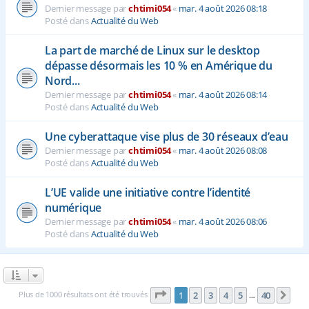
Dernier message par
chtimi054
«
mar. 4 août 2026 08:18
Posté dans
Actualité du Web
La part de marché de Linux sur le desktop
dépasse désormais les 10 % en Amérique du
Nord...
Dernier message par
chtimi054
«
mar. 4 août 2026 08:14
Posté dans
Actualité du Web
Une cyberattaque vise plus de 30 réseaux d’eau
Dernier message par
chtimi054
«
mar. 4 août 2026 08:08
Posté dans
Actualité du Web
L’UE valide une initiative contre l’identité
numérique
Dernier message par
chtimi054
«
mar. 4 août 2026 08:06
Posté dans
Actualité du Web
Page
1
sur
40
Plus de 1000 résultats ont été trouvés
1
2
3
4
5
40
Sui
…