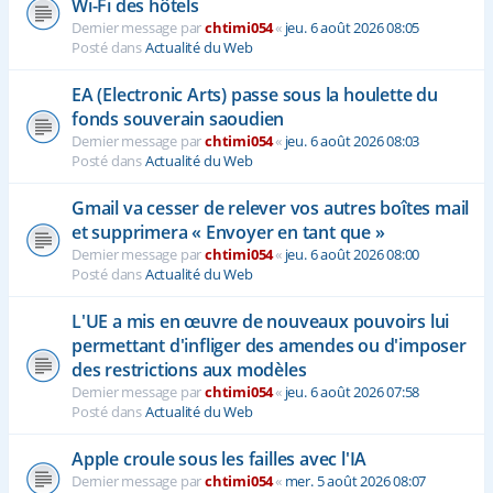
Wi-Fi des hôtels
Dernier message par
chtimi054
«
jeu. 6 août 2026 08:05
Posté dans
Actualité du Web
EA (Electronic Arts) passe sous la houlette du
fonds souverain saoudien
Dernier message par
chtimi054
«
jeu. 6 août 2026 08:03
Posté dans
Actualité du Web
Gmail va cesser de relever vos autres boîtes mail
et supprimera « Envoyer en tant que »
Dernier message par
chtimi054
«
jeu. 6 août 2026 08:00
Posté dans
Actualité du Web
L'UE a mis en œuvre de nouveaux pouvoirs lui
permettant d'infliger des amendes ou d'imposer
des restrictions aux modèles
Dernier message par
chtimi054
«
jeu. 6 août 2026 07:58
Posté dans
Actualité du Web
Apple croule sous les failles avec l'IA
Dernier message par
chtimi054
«
mer. 5 août 2026 08:07