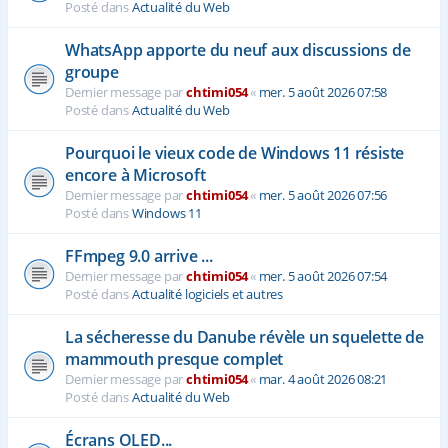
Posté dans
Actualité du Web
WhatsApp apporte du neuf aux discussions de
groupe
Dernier message par
chtimi054
«
mer. 5 août 2026 07:58
Posté dans
Actualité du Web
Pourquoi le vieux code de Windows 11 résiste
encore à Microsoft
Dernier message par
chtimi054
«
mer. 5 août 2026 07:56
Posté dans
Windows 11
FFmpeg 9.0 arrive ...
Dernier message par
chtimi054
«
mer. 5 août 2026 07:54
Posté dans
Actualité logiciels et autres
La sécheresse du Danube révèle un squelette de
mammouth presque complet
Dernier message par
chtimi054
«
mar. 4 août 2026 08:21
Posté dans
Actualité du Web
Écrans OLED...